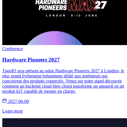
Conference
Hardware Pioneers 2027
TagoIO sera présent au salon Hardware Pioneers 2027 à Londres, le
plus grand événement britannique dédié aux ingénieurs qui
conçoivent des produits connectés. Venez sur notre stand découvrir
comment un backend cloud bien choisi transforme un appareil en un
produit IoT capable de monter en charge.
2027-06-09
Learn more