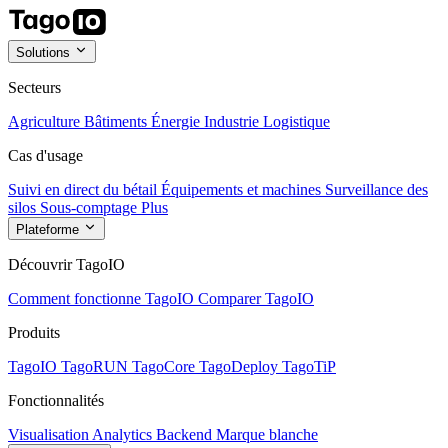
Solutions
Secteurs
Agriculture
Bâtiments
Énergie
Industrie
Logistique
Cas d'usage
Suivi en direct du bétail
Équipements et machines
Surveillance des
silos
Sous-comptage
Plus
Plateforme
Découvrir TagoIO
Comment fonctionne TagoIO
Comparer TagoIO
Produits
TagoIO
TagoRUN
TagoCore
TagoDeploy
TagoTiP
Fonctionnalités
Visualisation
Analytics
Backend
Marque blanche