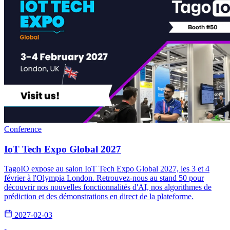
Conference
IoT Tech Expo Global 2027
TagoIO expose au salon IoT Tech Expo Global 2027, les 3 et 4
février à l'Olympia London. Retrouvez-nous au stand 50 pour
découvrir nos nouvelles fonctionnalités d'AI, nos algorithmes de
prédiction et des démonstrations en direct de la plateforme.
2027-02-03