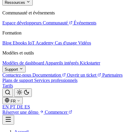
Ressources
Communauté et événements
Espace développeurs
Communauté
Événements
Formation
Blog
Ebooks
IoT Academy
Cas d'usage
Vidéos
Modèles et outils
Modèles de dashboard
Appareils intégrés
Kickstarter
Support
Contactez-nous
Documentation
Ouvrir un ticket
Partenaires
Plans de support
Services professionnels
Tarifs
FR
EN
PT
DE
ES
Réserver une démo
Commencer
Accueil