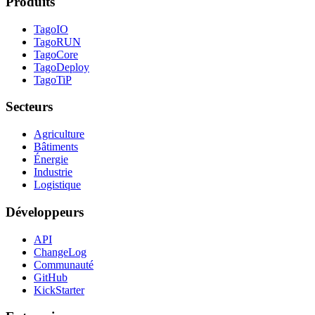
Produits
TagoIO
TagoRUN
TagoCore
TagoDeploy
TagoTiP
Secteurs
Agriculture
Bâtiments
Énergie
Industrie
Logistique
Développeurs
API
ChangeLog
Communauté
GitHub
KickStarter