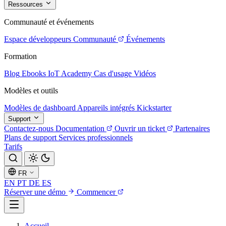
Ressources
Communauté et événements
Espace développeurs
Communauté
Événements
Formation
Blog
Ebooks
IoT Academy
Cas d'usage
Vidéos
Modèles et outils
Modèles de dashboard
Appareils intégrés
Kickstarter
Support
Contactez-nous
Documentation
Ouvrir un ticket
Partenaires
Plans de support
Services professionnels
Tarifs
FR
EN
PT
DE
ES
Réserver une démo
Commencer
Accueil