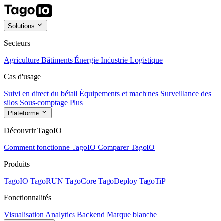
Solutions
Secteurs
Agriculture
Bâtiments
Énergie
Industrie
Logistique
Cas d'usage
Suivi en direct du bétail
Équipements et machines
Surveillance des
silos
Sous-comptage
Plus
Plateforme
Découvrir TagoIO
Comment fonctionne TagoIO
Comparer TagoIO
Produits
TagoIO
TagoRUN
TagoCore
TagoDeploy
TagoTiP
Fonctionnalités
Visualisation
Analytics
Backend
Marque blanche