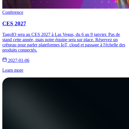
Conference
CES 2027
TagoIO sera au CES 2027 à Las Vegas, du 6 au 9 janvier. Pas de
stand cette année, mais notre équipe sera sur place. Réservez un
créneau pour parler plateformes IoT, cloud et passage à l'échelle des
produits connectés.
2027-01-06
Learn more