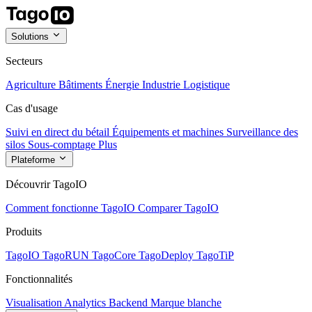
Solutions
Secteurs
Agriculture
Bâtiments
Énergie
Industrie
Logistique
Cas d'usage
Suivi en direct du bétail
Équipements et machines
Surveillance des
silos
Sous-comptage
Plus
Plateforme
Découvrir TagoIO
Comment fonctionne TagoIO
Comparer TagoIO
Produits
TagoIO
TagoRUN
TagoCore
TagoDeploy
TagoTiP
Fonctionnalités
Visualisation
Analytics
Backend
Marque blanche