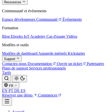
Ressources
Communauté et événements
Espace développeurs
Communauté
Événements
Formation
Blog
Ebooks
IoT Academy
Cas d'usage
Vidéos
Modèles et outils
Modèles de dashboard
Appareils intégrés
Kickstarter
Support
Contactez-nous
Documentation
Ouvrir un ticket
Partenaires
Plans de support
Services professionnels
Tarifs
FR
EN
PT
DE
ES
Réserver une démo
Commencer
Accueil