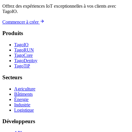
Offrez des expériences IoT exceptionnelles à vos clients avec
TagoIO.
Commencer à créer
Produits
TagoIO
TagoRUN
TagoCore
TagoDeploy
TagoTiP
Secteurs
Agriculture
Bâtiments
Énergie
Industrie
Logistique
Développeurs