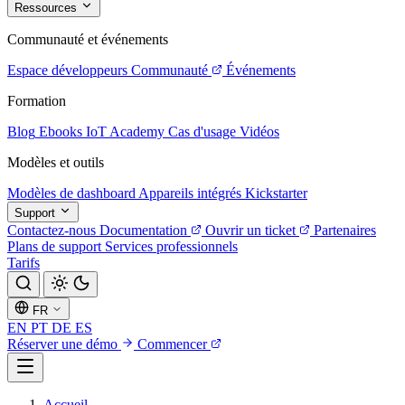
Ressources
Communauté et événements
Espace développeurs
Communauté
Événements
Formation
Blog
Ebooks
IoT Academy
Cas d'usage
Vidéos
Modèles et outils
Modèles de dashboard
Appareils intégrés
Kickstarter
Support
Contactez-nous
Documentation
Ouvrir un ticket
Partenaires
Plans de support
Services professionnels
Tarifs
FR
EN
PT
DE
ES
Réserver une démo
Commencer
Accueil