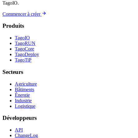
TagoIO.
Commencer à créer
Produits
TagoIO
TagoRUN
TagoCore
TagoDeploy
TagoTiP
Secteurs
Agriculture
Bâtiments
Énergie
Industrie
Logistique
Développeurs
API
ChangeLog