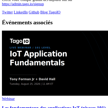
https://admin.tago.io/signup
Twitter
LinkedIn
Github
Blog TagoIO
Événements associés
Webinar
Les fondamentaux des applications IoT (niveau 101)