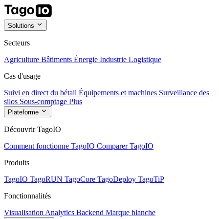
Solutions
Secteurs
Agriculture
Bâtiments
Énergie
Industrie
Logistique
Cas d'usage
Suivi en direct du bétail
Équipements et machines
Surveillance des
silos
Sous-comptage
Plus
Plateforme
Découvrir TagoIO
Comment fonctionne TagoIO
Comparer TagoIO
Produits
TagoIO
TagoRUN
TagoCore
TagoDeploy
TagoTiP
Fonctionnalités
Visualisation
Analytics
Backend
Marque blanche