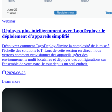
Webinar
Déployez plus intelligemment avec TagoDeploy : le
déploiement d'appareils simplifié
Découvrez comment TagoDeploy élimine la complexité de la mise à
l'échelle des solutions IoT. Lors de cette session en direct, nous
verrons comment provisionner des appareils, gérer des
environnements multi-locataires et déployer des configurations sur
l'ensemble de votre parc, le tout depuis un seul endroit.
2026-06-23
Learn more