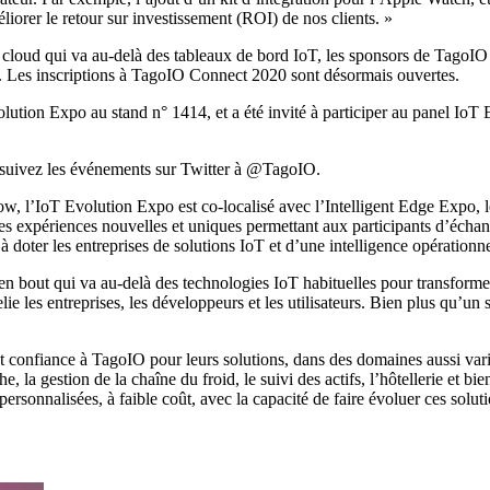
iorer le retour sur investissement (ROI) de nos clients. »
rme cloud qui va au-delà des tableaux de bord IoT, les sponsors de Tag
es inscriptions à TagoIO Connect 2020 sont désormais ouvertes.
ion Expo au stand n° 1414, et a été invité à participer au panel IoT Ev
O, suivez les événements sur Twitter à @TagoIO.
w, l’IoT Evolution Expo est co-localisé avec l’Intelligent Edge Expo, l
expériences nouvelles et uniques permettant aux participants d’échanger
 doter les entreprises de solutions IoT et d’une intelligence opérationne
 bout qui va au-delà des technologies IoT habituelles pour transformer l
elie les entreprises, les développeurs et les utilisateurs. Bien plus qu’u
 confiance à TagoIO pour leurs solutions, dans des domaines aussi variés
he, la gestion de la chaîne du froid, le suivi des actifs, l’hôtellerie et 
ersonnalisées, à faible coût, avec la capacité de faire évoluer ces solut