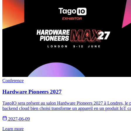
Conference
Hardware Pioneers 2027
TagoIO sera présent au salon Hardware Pioneers 2027 à Londres, le p
backend cloud bien choisi transforme un appareil en un produit IoT c
2027-06-09
Learn more