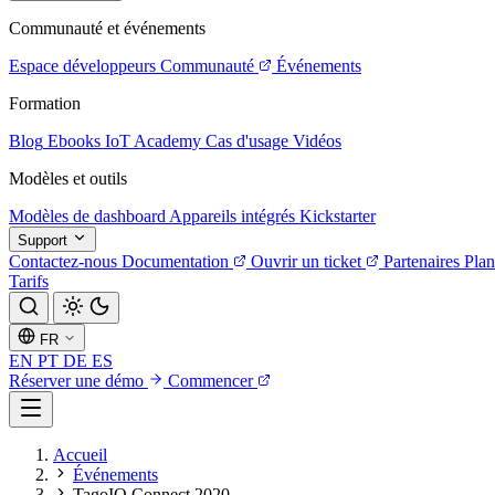
Communauté et événements
Espace développeurs
Communauté
Événements
Formation
Blog
Ebooks
IoT Academy
Cas d'usage
Vidéos
Modèles et outils
Modèles de dashboard
Appareils intégrés
Kickstarter
Support
Contactez-nous
Documentation
Ouvrir un ticket
Partenaires
Plan
Tarifs
FR
EN
PT
DE
ES
Réserver une démo
Commencer
Accueil
Événements
TagoIO Connect 2020