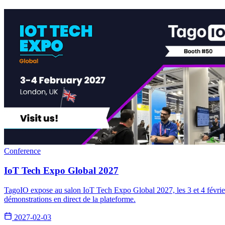
Conference
IoT Tech Expo Global 2027
TagoIO expose au salon IoT Tech Expo Global 2027, les 3 et 4 février
démonstrations en direct de la plateforme.
2027-02-03