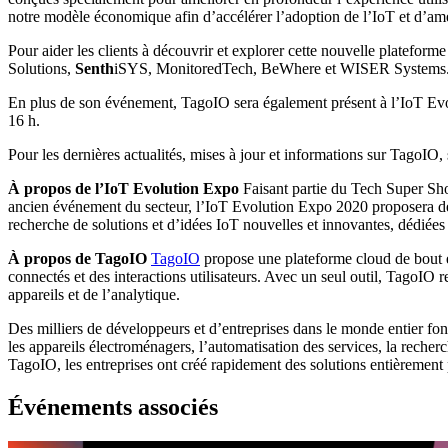
notre modèle économique afin d’accélérer l’adoption de l’IoT et d’amél
Pour aider les clients à découvrir et explorer cette nouvelle platefo
Solutions,
Senth
iSYS, MonitoredTech, BeWhere et WISER Systems. L
En plus de son événement, TagoIO sera également présent à l’IoT Evolut
16 h.
Pour les dernières actualités, mises à jour et informations sur TagoI
À propos de l’IoT Evolution Expo
Faisant partie du Tech Super Sho
ancien événement du secteur, l’IoT Evolution Expo 2020 proposera des 
recherche de solutions et d’idées IoT nouvelles et innovantes, dédiées à
À propos de TagoIO
TagoIO
propose une plateforme cloud de bout en
connectés et des interactions utilisateurs. Avec un seul outil, TagoIO r
appareils et de l’analytique.
Des milliers de développeurs et d’entreprises dans le monde entier font
les appareils électroménagers, l’automatisation des services, la recherc
TagoIO, les entreprises ont créé rapidement des solutions entièrement p
Événements associés