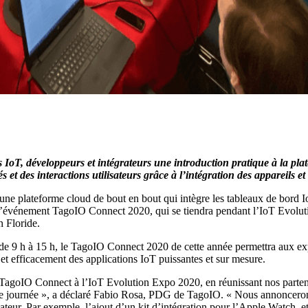
oT, développeurs et intégrateurs une introduction pratique à la pla
s et des interactions utilisateurs grâce à l’intégration des appareils et
ne plateforme cloud de bout en bout qui intègre les tableaux de bord IoT,
de l’événement TagoIO Connect 2020, qui se tiendra pendant l’IoT Evolut
 Floride.
, de 9 h à 15 h, le TagoIO Connect 2020 de cette année permettra aux e
et efficacement des applications IoT puissantes et sur mesure.
agoIO Connect à l’IoT Evolution Expo 2020, en réunissant nos partenair
e journée », a déclaré Fabio Rosa, PDG de TagoIO. « Nous annoncerons
ateur. Par exemple, l’ajout d’un kit d’intégration pour l’Apple Watch,