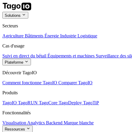
Solutions
Secteurs
Agriculture
Bâtiments
Énergie
Industrie
Logistique
Cas d'usage
Suivi en direct du bétail
Équipements et machines
Surveillance des sil
Plateforme
Découvrir TagoIO
Comment fonctionne TagoIO
Comparer TagoIO
Produits
TagoIO
TagoRUN
TagoCore
TagoDeploy
TagoTiP
Fonctionnalités
Visualisation
Analytics
Backend
Marque blanche
Ressources