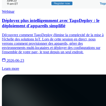
Webinar
Déployez plus intelligemment avec TagoDeploy : le
déploiement d'appareils simplifié
Découvrez comment TagoDeploy élimine la complexité de la mise à
l'échelle des solutions IoT. Lors de cette session en direct, nous
verrons comment provisionner des appareils, gérer des
environnements multi-locataires et déployer des configurations sur
l'ensemble de votre parc, le tout depuis un seul endroit.
2026-06-23
Learn more