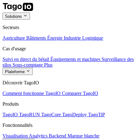
Solutions
Secteurs
Agriculture
Bâtiments
Énergie
Industrie
Logistique
Cas d'usage
Suivi en direct du bétail
Équipements et machines
Surveillance des
silos
Sous-comptage
Plus
Plateforme
Découvrir TagoIO
Comment fonctionne TagoIO
Comparer TagoIO
Produits
TagoIO
TagoRUN
TagoCore
TagoDeploy
TagoTiP
Fonctionnalités
Visualisation
Analytics
Backend
Marque blanche