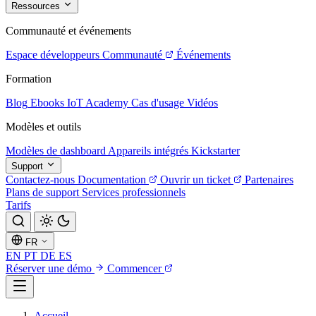
Ressources
Communauté et événements
Espace développeurs
Communauté
Événements
Formation
Blog
Ebooks
IoT Academy
Cas d'usage
Vidéos
Modèles et outils
Modèles de dashboard
Appareils intégrés
Kickstarter
Support
Contactez-nous
Documentation
Ouvrir un ticket
Partenaires
Plans de support
Services professionnels
Tarifs
FR
EN
PT
DE
ES
Réserver une démo
Commencer
Accueil