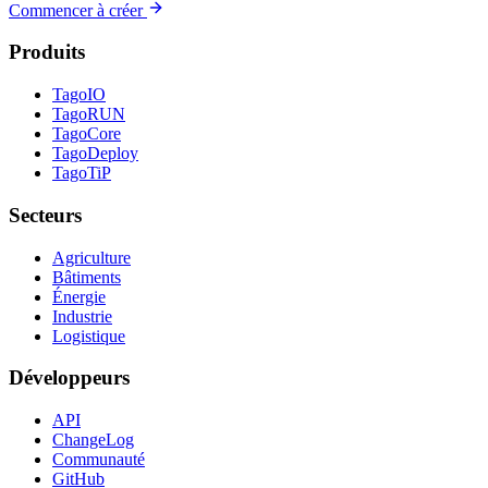
Commencer à créer
Produits
TagoIO
TagoRUN
TagoCore
TagoDeploy
TagoTiP
Secteurs
Agriculture
Bâtiments
Énergie
Industrie
Logistique
Développeurs
API
ChangeLog
Communauté
GitHub