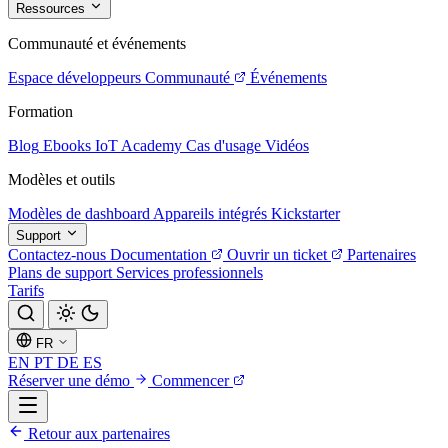
Ressources
Communauté et événements
Espace développeurs
Communauté
Événements
Formation
Blog
Ebooks
IoT Academy
Cas d'usage
Vidéos
Modèles et outils
Modèles de dashboard
Appareils intégrés
Kickstarter
Support
Contactez-nous
Documentation
Ouvrir un ticket
Partenaires
Plans de support
Services professionnels
Tarifs
FR
EN
PT
DE
ES
Réserver une démo
Commencer
Retour aux partenaires