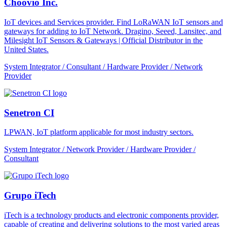
Choovio Inc.
IoT devices and Services provider. Find LoRaWAN IoT sensors and
gateways for adding to IoT Network. Dragino, Seeed, Lansitec, and
Milesight IoT Sensors & Gateways | Official Distributor in the
United States.
System Integrator / Consultant / Hardware Provider / Network
Provider
Senetron CI
LPWAN, IoT platform applicable for most industry sectors.
System Integrator / Network Provider / Hardware Provider /
Consultant
Grupo iTech
iTech is a technology products and electronic components provider,
capable of creating and delivering solutions to the most varied areas