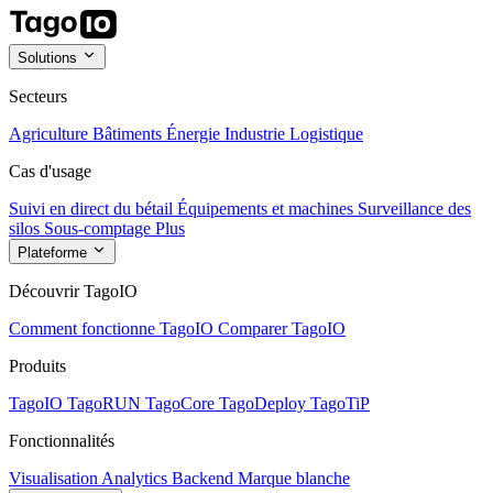
Solutions
Secteurs
Agriculture
Bâtiments
Énergie
Industrie
Logistique
Cas d'usage
Suivi en direct du bétail
Équipements et machines
Surveillance des
silos
Sous-comptage
Plus
Plateforme
Découvrir TagoIO
Comment fonctionne TagoIO
Comparer TagoIO
Produits
TagoIO
TagoRUN
TagoCore
TagoDeploy
TagoTiP
Fonctionnalités
Visualisation
Analytics
Backend
Marque blanche