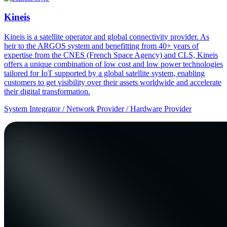
Kineis
Kineis is a satellite operator and global connectivity provider. As
heir to the ARGOS system and benefitting from 40+ years of
expertise from the CNES (French Space Agency) and CLS, Kineis
offers a unique combination of low cost and low power technologies
tailored for IoT supported by a global satellite system, enabling
customers to get visibility over their assets worldwide and accelerate
their digital transformation.
System Integrator / Network Provider / Hardware Provider