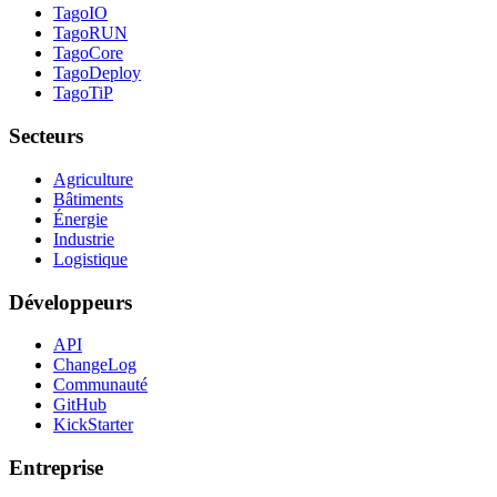
TagoIO
TagoRUN
TagoCore
TagoDeploy
TagoTiP
Secteurs
Agriculture
Bâtiments
Énergie
Industrie
Logistique
Développeurs
API
ChangeLog
Communauté
GitHub
KickStarter
Entreprise