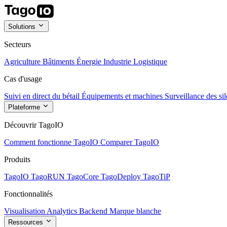
Solutions
Secteurs
Agriculture
Bâtiments
Énergie
Industrie
Logistique
Cas d'usage
Suivi en direct du bétail
Équipements et machines
Surveillance des sil
Plateforme
Découvrir TagoIO
Comment fonctionne TagoIO
Comparer TagoIO
Produits
TagoIO
TagoRUN
TagoCore
TagoDeploy
TagoTiP
Fonctionnalités
Visualisation
Analytics
Backend
Marque blanche
Ressources