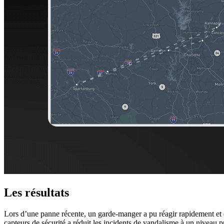
Les résultats
Lors d’une panne récente, un garde-manger a pu réagir rapidement et é
capteurs de sécurité a réduit les incidents de vandalisme à un niveau p