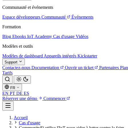
Communauté et événements
Espace développeurs
Communauté
Événements
Formation
Blog
Ebooks
IoT Academy
Cas d'usage
Vidéos
Modèles et outils
Modèles de dashboard
Appareils intégrés
Kickstarter
Support
Contactez-nous
Documentation
Ouvrir un ticket
Partenaires
Plan
Tarifs
FR
EN
PT
DE
ES
Réserver une démo
Commencer
Accueil
Cas d'usage
CommunityFi utilise l'IoT pour aider à lutter contre la faim