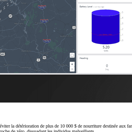
viter la détérioration de plus de 10 000 $ de nourriture destinée aux fa
roche de zéro, dissuadant les individus malveillants.