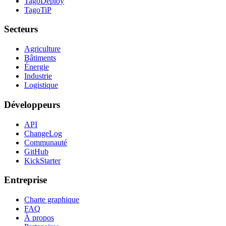
TagoDeploy
TagoTiP
Secteurs
Agriculture
Bâtiments
Énergie
Industrie
Logistique
Développeurs
API
ChangeLog
Communauté
GitHub
KickStarter
Entreprise
Charte graphique
FAQ
À propos