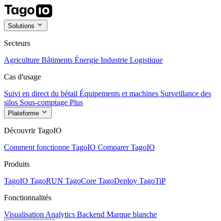
Solutions
Secteurs
Agriculture
Bâtiments
Énergie
Industrie
Logistique
Cas d'usage
Suivi en direct du bétail
Équipements et machines
Surveillance des
silos
Sous-comptage
Plus
Plateforme
Découvrir TagoIO
Comment fonctionne TagoIO
Comparer TagoIO
Produits
TagoIO
TagoRUN
TagoCore
TagoDeploy
TagoTiP
Fonctionnalités
Visualisation
Analytics
Backend
Marque blanche