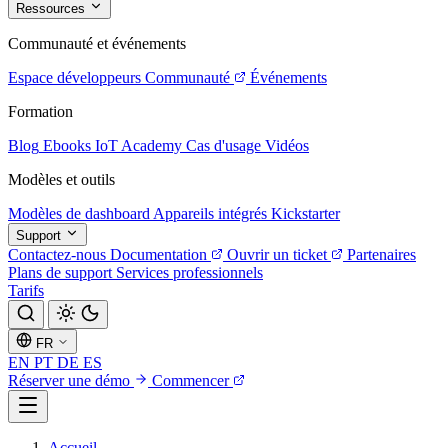
Ressources
Communauté et événements
Espace développeurs
Communauté
Événements
Formation
Blog
Ebooks
IoT Academy
Cas d'usage
Vidéos
Modèles et outils
Modèles de dashboard
Appareils intégrés
Kickstarter
Support
Contactez-nous
Documentation
Ouvrir un ticket
Partenaires
Plans de support
Services professionnels
Tarifs
FR
EN
PT
DE
ES
Réserver une démo
Commencer
Accueil