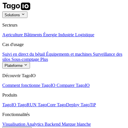
Solutions
Secteurs
Agriculture
Bâtiments
Énergie
Industrie
Logistique
Cas d'usage
Suivi en direct du bétail
Équipements et machines
Surveillance des
silos
Sous-comptage
Plus
Plateforme
Découvrir TagoIO
Comment fonctionne TagoIO
Comparer TagoIO
Produits
TagoIO
TagoRUN
TagoCore
TagoDeploy
TagoTiP
Fonctionnalités
Visualisation
Analytics
Backend
Marque blanche