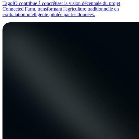
TagoIO contribue à concrétiser la vision décennale du projet
Connected Farm, transformant l'agriculture traditionnelle en
exploitation intelligente pilotée par les données.