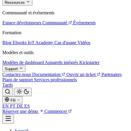
Ressources
Communauté et événements
Espace développeurs
Communauté
Événements
Formation
Blog
Ebooks
IoT Academy
Cas d'usage
Vidéos
Modèles et outils
Modèles de dashboard
Appareils intégrés
Kickstarter
Support
Contactez-nous
Documentation
Ouvrir un ticket
Partenaires
Plans de support
Services professionnels
Tarifs
FR
EN
PT
DE
ES
Réserver une démo
Commencer
Accueil