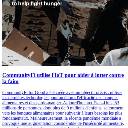
CommunityFi utilise l'IoT pour aider à lutter contre
la faim
CommunityFi for Good a été créée avec un objectif précis : utiliser
les dernières technologies pour améliorer l'efficacité des banques
alimentaires et des garde-manger. Aujourd'hui aux États-Unis, 53
millions de personnes, dont plus de 9 millions d'enfants, se tournent
vers les banques alimentaires pour subvenir à leurs besoins les plus
fondamentaux. Malheureusement, la récente pandémie mondiale a
provoqué une augmentation considérable de l'insécurité alimentaire,