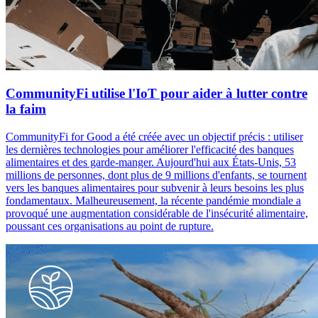
CommunityFi utilise l'IoT pour aider à lutter contre
la faim
CommunityFi for Good a été créée avec un objectif précis : utiliser
les dernières technologies pour améliorer l'efficacité des banques
alimentaires et des garde-manger. Aujourd'hui aux États-Unis, 53
millions de personnes, dont plus de 9 millions d'enfants, se tournent
vers les banques alimentaires pour subvenir à leurs besoins les plus
fondamentaux. Malheureusement, la récente pandémie mondiale a
provoqué une augmentation considérable de l'insécurité alimentaire,
poussant ces organisations au point de rupture.