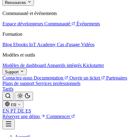
Ressources
Communauté et événements
Espace développeurs
Communauté
Événements
Formation
Blog
Ebooks
IoT Academy
Cas d'usage
Vidéos
Modèles et outils
Modèles de dashboard
Appareils intégrés
Kickstarter
Support
Contactez-nous
Documentation
Ouvrir un ticket
Partenaires
Plans de support
Services professionnels
Tarifs
FR
EN
PT
DE
ES
Réserver une démo
Commencer
Accueil