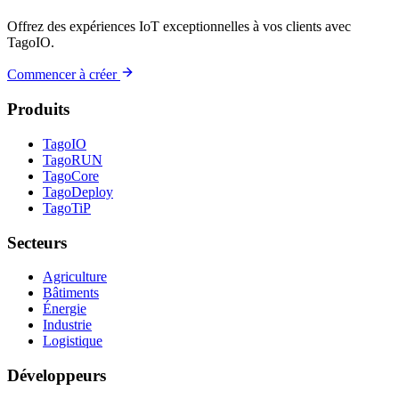
Offrez des expériences IoT exceptionnelles à vos clients avec
TagoIO.
Commencer à créer
Produits
TagoIO
TagoRUN
TagoCore
TagoDeploy
TagoTiP
Secteurs
Agriculture
Bâtiments
Énergie
Industrie
Logistique
Développeurs