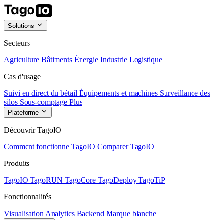
Solutions
Secteurs
Agriculture
Bâtiments
Énergie
Industrie
Logistique
Cas d'usage
Suivi en direct du bétail
Équipements et machines
Surveillance des
silos
Sous-comptage
Plus
Plateforme
Découvrir TagoIO
Comment fonctionne TagoIO
Comparer TagoIO
Produits
TagoIO
TagoRUN
TagoCore
TagoDeploy
TagoTiP
Fonctionnalités
Visualisation
Analytics
Backend
Marque blanche