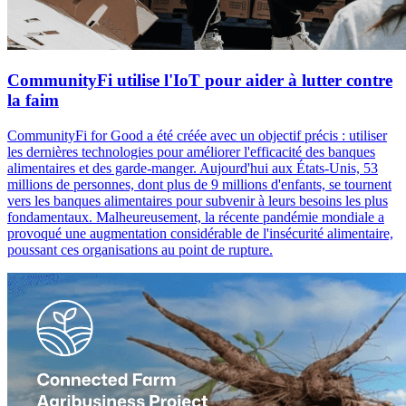
CommunityFi utilise l'IoT pour aider à lutter contre
la faim
CommunityFi for Good a été créée avec un objectif précis : utiliser
les dernières technologies pour améliorer l'efficacité des banques
alimentaires et des garde-manger. Aujourd'hui aux États-Unis, 53
millions de personnes, dont plus de 9 millions d'enfants, se tournent
vers les banques alimentaires pour subvenir à leurs besoins les plus
fondamentaux. Malheureusement, la récente pandémie mondiale a
provoqué une augmentation considérable de l'insécurité alimentaire,
poussant ces organisations au point de rupture.