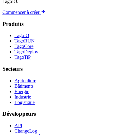
TagoIO.
Commencer à créer
Produits
TagoIO
TagoRUN
TagoCore
TagoDeploy
TagoTiP
Secteurs
Agriculture
Bâtiments
Énergie
Industrie
Logistique
Développeurs
API
ChangeLog