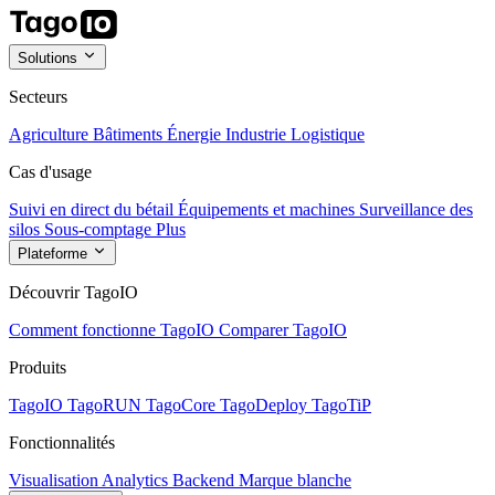
Solutions
Secteurs
Agriculture
Bâtiments
Énergie
Industrie
Logistique
Cas d'usage
Suivi en direct du bétail
Équipements et machines
Surveillance des
silos
Sous-comptage
Plus
Plateforme
Découvrir TagoIO
Comment fonctionne TagoIO
Comparer TagoIO
Produits
TagoIO
TagoRUN
TagoCore
TagoDeploy
TagoTiP
Fonctionnalités
Visualisation
Analytics
Backend
Marque blanche