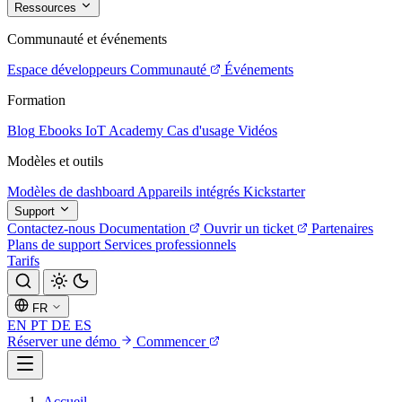
Ressources
Communauté et événements
Espace développeurs
Communauté
Événements
Formation
Blog
Ebooks
IoT Academy
Cas d'usage
Vidéos
Modèles et outils
Modèles de dashboard
Appareils intégrés
Kickstarter
Support
Contactez-nous
Documentation
Ouvrir un ticket
Partenaires
Plans de support
Services professionnels
Tarifs
FR
EN
PT
DE
ES
Réserver une démo
Commencer
Accueil