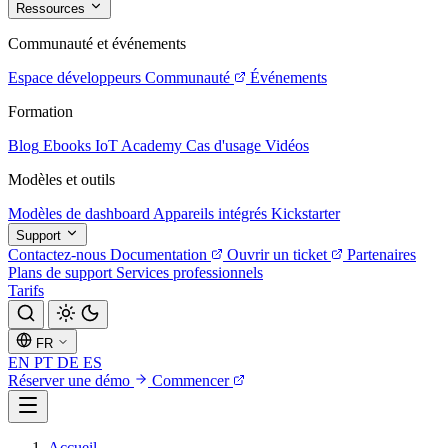
Ressources
Communauté et événements
Espace développeurs
Communauté
Événements
Formation
Blog
Ebooks
IoT Academy
Cas d'usage
Vidéos
Modèles et outils
Modèles de dashboard
Appareils intégrés
Kickstarter
Support
Contactez-nous
Documentation
Ouvrir un ticket
Partenaires
Plans de support
Services professionnels
Tarifs
FR
EN
PT
DE
ES
Réserver une démo
Commencer
Accueil