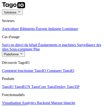
Solutions
Secteurs
Agriculture
Bâtiments
Énergie
Industrie
Logistique
Cas d'usage
Suivi en direct du bétail
Équipements et machines
Surveillance des
silos
Sous-comptage
Plus
Plateforme
Découvrir TagoIO
Comment fonctionne TagoIO
Comparer TagoIO
Produits
TagoIO
TagoRUN
TagoCore
TagoDeploy
TagoTiP
Fonctionnalités
Visualisation
Analytics
Backend
Marque blanche