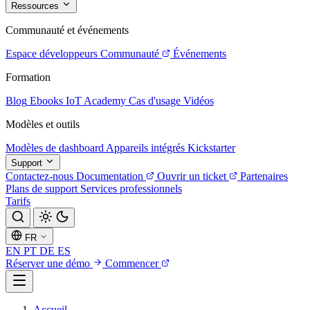
Ressources
Communauté et événements
Espace développeurs
Communauté
Événements
Formation
Blog
Ebooks
IoT Academy
Cas d'usage
Vidéos
Modèles et outils
Modèles de dashboard
Appareils intégrés
Kickstarter
Support
Contactez-nous
Documentation
Ouvrir un ticket
Partenaires
Plans de support
Services professionnels
Tarifs
FR
EN
PT
DE
ES
Réserver une démo
Commencer
Accueil