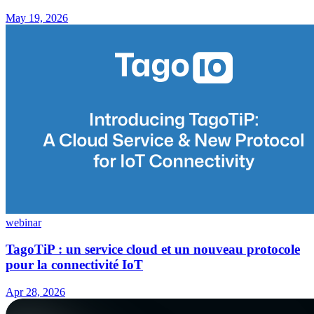
May 19, 2026
webinar
TagoTiP : un service cloud et un nouveau protocole
pour la connectivité IoT
Apr 28, 2026