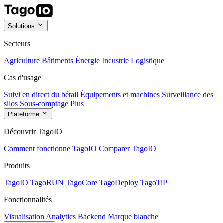
Solutions
Secteurs
Agriculture
Bâtiments
Énergie
Industrie
Logistique
Cas d'usage
Suivi en direct du bétail
Équipements et machines
Surveillance des
silos
Sous-comptage
Plus
Plateforme
Découvrir TagoIO
Comment fonctionne TagoIO
Comparer TagoIO
Produits
TagoIO
TagoRUN
TagoCore
TagoDeploy
TagoTiP
Fonctionnalités
Visualisation
Analytics
Backend
Marque blanche