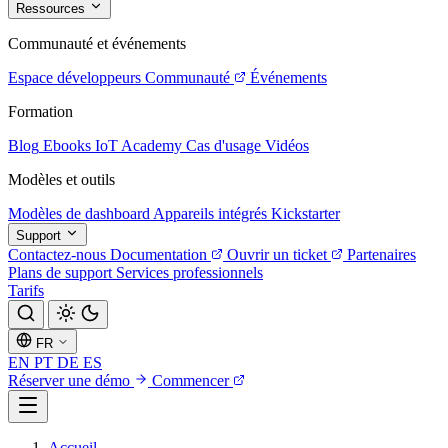
Ressources
Communauté et événements
Espace développeurs
Communauté
Événements
Formation
Blog
Ebooks
IoT Academy
Cas d'usage
Vidéos
Modèles et outils
Modèles de dashboard
Appareils intégrés
Kickstarter
Support
Contactez-nous
Documentation
Ouvrir un ticket
Partenaires
Plans de support
Services professionnels
Tarifs
FR
EN
PT
DE
ES
Réserver une démo
Commencer
Accueil