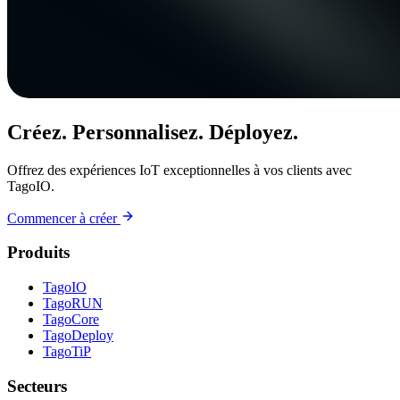
Créez. Personnalisez. Déployez.
Offrez des expériences IoT exceptionnelles à vos clients avec
TagoIO.
Commencer à créer
Produits
TagoIO
TagoRUN
TagoCore
TagoDeploy
TagoTiP
Secteurs