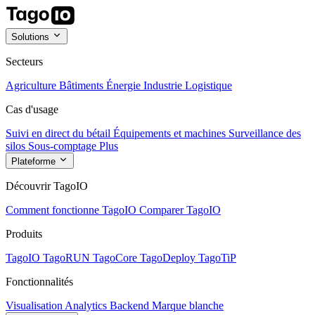
Solutions
Secteurs
Agriculture
Bâtiments
Énergie
Industrie
Logistique
Cas d'usage
Suivi en direct du bétail
Équipements et machines
Surveillance des
silos
Sous-comptage
Plus
Plateforme
Découvrir TagoIO
Comment fonctionne TagoIO
Comparer TagoIO
Produits
TagoIO
TagoRUN
TagoCore
TagoDeploy
TagoTiP
Fonctionnalités
Visualisation
Analytics
Backend
Marque blanche