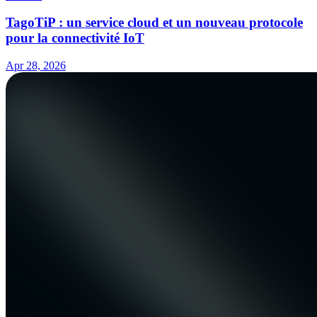
TagoTiP : un service cloud et un nouveau protocole
pour la connectivité IoT
Apr 28, 2026