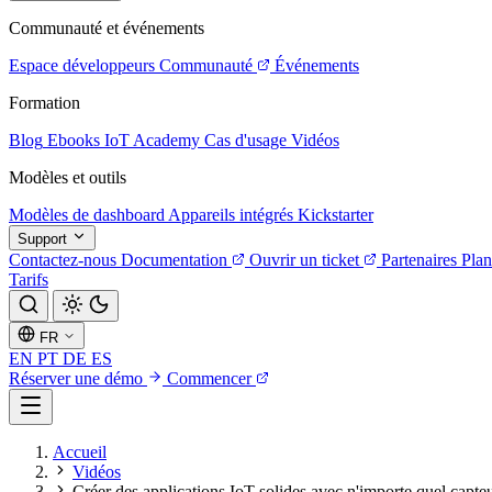
Communauté et événements
Espace développeurs
Communauté
Événements
Formation
Blog
Ebooks
IoT Academy
Cas d'usage
Vidéos
Modèles et outils
Modèles de dashboard
Appareils intégrés
Kickstarter
Support
Contactez-nous
Documentation
Ouvrir un ticket
Partenaires
Plan
Tarifs
FR
EN
PT
DE
ES
Réserver une démo
Commencer
Accueil
Vidéos
Créer des applications IoT solides avec n'importe quel capteu