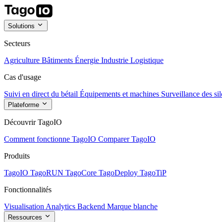
Solutions
Secteurs
Agriculture
Bâtiments
Énergie
Industrie
Logistique
Cas d'usage
Suivi en direct du bétail
Équipements et machines
Surveillance des sil
Plateforme
Découvrir TagoIO
Comment fonctionne TagoIO
Comparer TagoIO
Produits
TagoIO
TagoRUN
TagoCore
TagoDeploy
TagoTiP
Fonctionnalités
Visualisation
Analytics
Backend
Marque blanche
Ressources