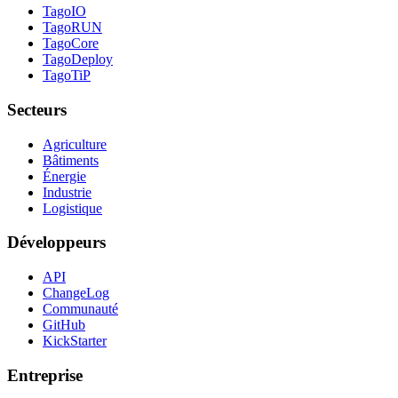
TagoIO
TagoRUN
TagoCore
TagoDeploy
TagoTiP
Secteurs
Agriculture
Bâtiments
Énergie
Industrie
Logistique
Développeurs
API
ChangeLog
Communauté
GitHub
KickStarter
Entreprise