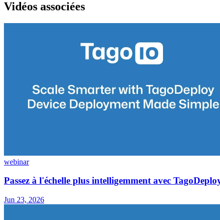
Vidéos associées
webinar
Passez à l'échelle plus intelligemment avec TagoDeploy
Jun 23, 2026