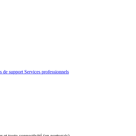
s de support
Services professionnels
r et toute connectivité (en portugais)