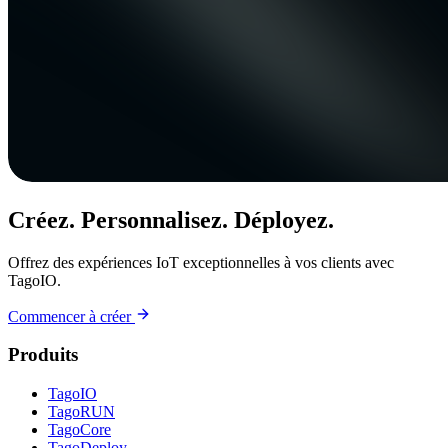
Créez. Personnalisez. Déployez.
Offrez des expériences IoT exceptionnelles à vos clients avec
TagoIO.
Commencer à créer
Produits
TagoIO
TagoRUN
TagoCore
TagoDeploy