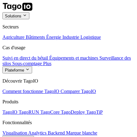
Solutions
Secteurs
Agriculture
Bâtiments
Énergie
Industrie
Logistique
Cas d'usage
Suivi en direct du bétail
Équipements et machines
Surveillance des
silos
Sous-comptage
Plus
Plateforme
Découvrir TagoIO
Comment fonctionne TagoIO
Comparer TagoIO
Produits
TagoIO
TagoRUN
TagoCore
TagoDeploy
TagoTiP
Fonctionnalités
Visualisation
Analytics
Backend
Marque blanche