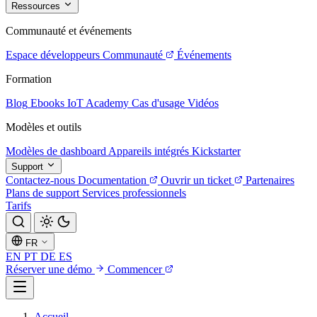
Ressources
Communauté et événements
Espace développeurs
Communauté
Événements
Formation
Blog
Ebooks
IoT Academy
Cas d'usage
Vidéos
Modèles et outils
Modèles de dashboard
Appareils intégrés
Kickstarter
Support
Contactez-nous
Documentation
Ouvrir un ticket
Partenaires
Plans de support
Services professionnels
Tarifs
FR
EN
PT
DE
ES
Réserver une démo
Commencer
Accueil