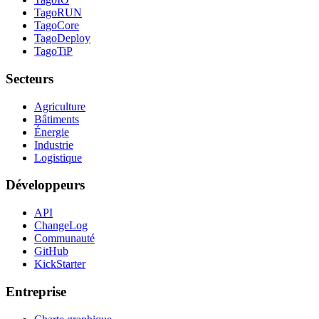
TagoRUN
TagoCore
TagoDeploy
TagoTiP
Secteurs
Agriculture
Bâtiments
Énergie
Industrie
Logistique
Développeurs
API
ChangeLog
Communauté
GitHub
KickStarter
Entreprise