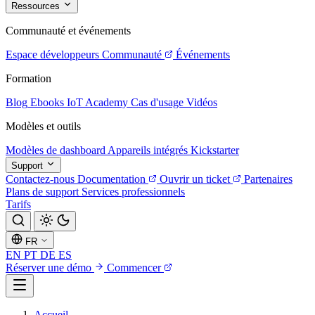
Ressources
Communauté et événements
Espace développeurs
Communauté
Événements
Formation
Blog
Ebooks
IoT Academy
Cas d'usage
Vidéos
Modèles et outils
Modèles de dashboard
Appareils intégrés
Kickstarter
Support
Contactez-nous
Documentation
Ouvrir un ticket
Partenaires
Plans de support
Services professionnels
Tarifs
FR
EN
PT
DE
ES
Réserver une démo
Commencer
Accueil