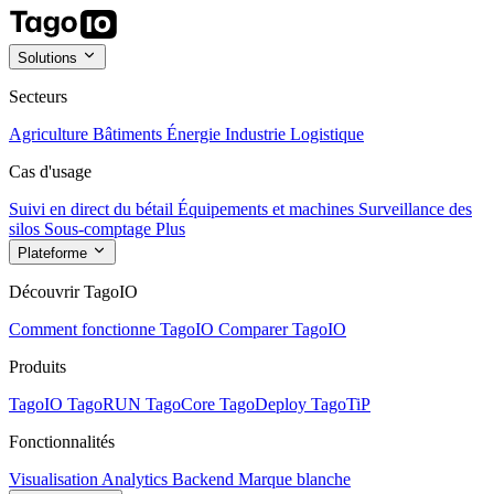
Solutions
Secteurs
Agriculture
Bâtiments
Énergie
Industrie
Logistique
Cas d'usage
Suivi en direct du bétail
Équipements et machines
Surveillance des
silos
Sous-comptage
Plus
Plateforme
Découvrir TagoIO
Comment fonctionne TagoIO
Comparer TagoIO
Produits
TagoIO
TagoRUN
TagoCore
TagoDeploy
TagoTiP
Fonctionnalités
Visualisation
Analytics
Backend
Marque blanche