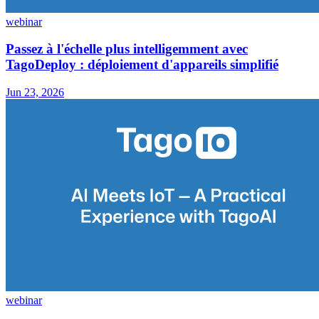
webinar
Passez à l'échelle plus intelligemment avec
TagoDeploy : déploiement d'appareils simplifié
Jun 23, 2026
webinar