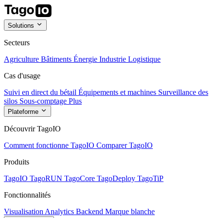
Solutions
Secteurs
Agriculture
Bâtiments
Énergie
Industrie
Logistique
Cas d'usage
Suivi en direct du bétail
Équipements et machines
Surveillance des
silos
Sous-comptage
Plus
Plateforme
Découvrir TagoIO
Comment fonctionne TagoIO
Comparer TagoIO
Produits
TagoIO
TagoRUN
TagoCore
TagoDeploy
TagoTiP
Fonctionnalités
Visualisation
Analytics
Backend
Marque blanche