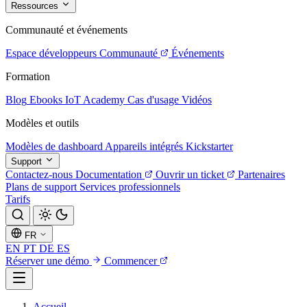
Ressources
Communauté et événements
Espace développeurs
Communauté
Événements
Formation
Blog
Ebooks
IoT Academy
Cas d'usage
Vidéos
Modèles et outils
Modèles de dashboard
Appareils intégrés
Kickstarter
Support
Contactez-nous
Documentation
Ouvrir un ticket
Partenaires
Plans de support
Services professionnels
Tarifs
FR
EN
PT
DE
ES
Réserver une démo
Commencer
Accueil