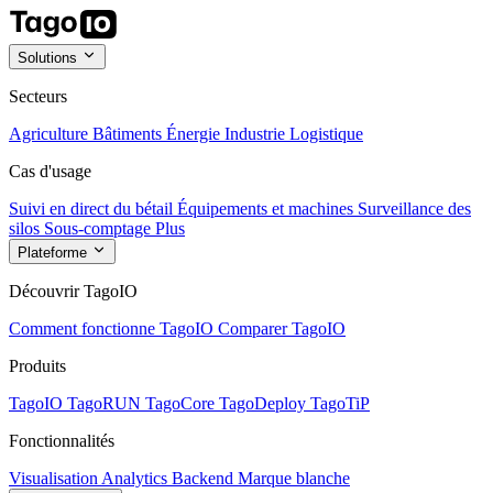
Solutions
Secteurs
Agriculture
Bâtiments
Énergie
Industrie
Logistique
Cas d'usage
Suivi en direct du bétail
Équipements et machines
Surveillance des
silos
Sous-comptage
Plus
Plateforme
Découvrir TagoIO
Comment fonctionne TagoIO
Comparer TagoIO
Produits
TagoIO
TagoRUN
TagoCore
TagoDeploy
TagoTiP
Fonctionnalités
Visualisation
Analytics
Backend
Marque blanche