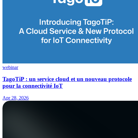
webinar
TagoTiP : un service cloud et un nouveau protocole
pour la connectivité IoT
Apr 28, 2026