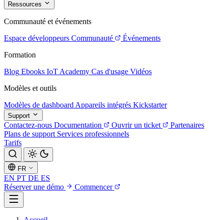
Ressources
Communauté et événements
Espace développeurs
Communauté
Événements
Formation
Blog
Ebooks
IoT Academy
Cas d'usage
Vidéos
Modèles et outils
Modèles de dashboard
Appareils intégrés
Kickstarter
Support
Contactez-nous
Documentation
Ouvrir un ticket
Partenaires
Plans de support
Services professionnels
Tarifs
FR
EN
PT
DE
ES
Réserver une démo
Commencer
Accueil