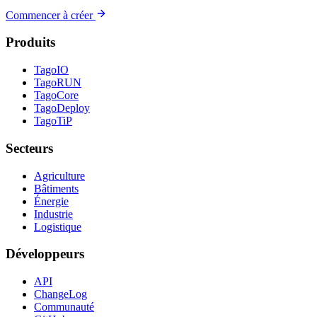
Commencer à créer
Produits
TagoIO
TagoRUN
TagoCore
TagoDeploy
TagoTiP
Secteurs
Agriculture
Bâtiments
Énergie
Industrie
Logistique
Développeurs
API
ChangeLog
Communauté