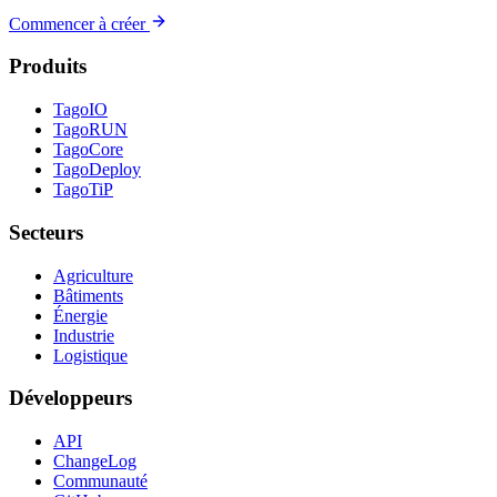
Commencer à créer
Produits
TagoIO
TagoRUN
TagoCore
TagoDeploy
TagoTiP
Secteurs
Agriculture
Bâtiments
Énergie
Industrie
Logistique
Développeurs
API
ChangeLog
Communauté