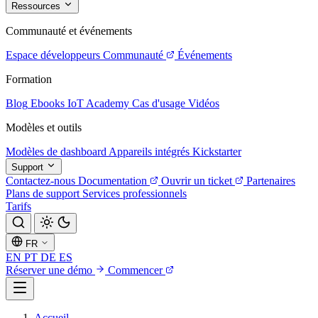
Ressources
Communauté et événements
Espace développeurs
Communauté
Événements
Formation
Blog
Ebooks
IoT Academy
Cas d'usage
Vidéos
Modèles et outils
Modèles de dashboard
Appareils intégrés
Kickstarter
Support
Contactez-nous
Documentation
Ouvrir un ticket
Partenaires
Plans de support
Services professionnels
Tarifs
FR
EN
PT
DE
ES
Réserver une démo
Commencer
Accueil