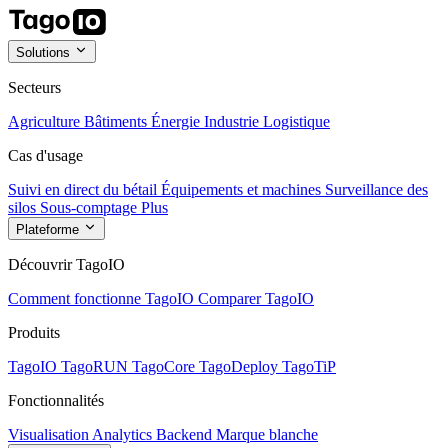
Solutions
Secteurs
Agriculture
Bâtiments
Énergie
Industrie
Logistique
Cas d'usage
Suivi en direct du bétail
Équipements et machines
Surveillance des
silos
Sous-comptage
Plus
Plateforme
Découvrir TagoIO
Comment fonctionne TagoIO
Comparer TagoIO
Produits
TagoIO
TagoRUN
TagoCore
TagoDeploy
TagoTiP
Fonctionnalités
Visualisation
Analytics
Backend
Marque blanche