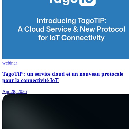
webinar
TagoTiP : un service cloud et un nouveau protocole
pour la connectivité IoT
Apr 28, 2026