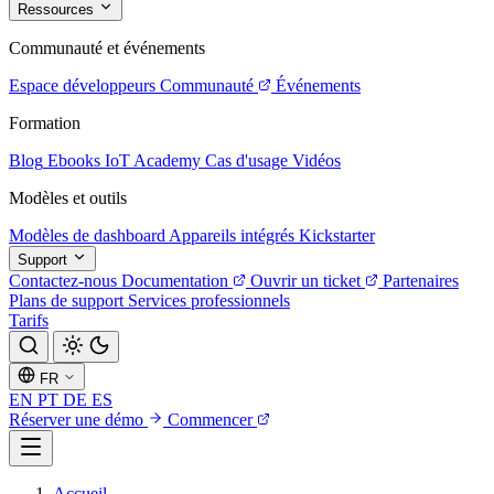
Ressources
Communauté et événements
Espace développeurs
Communauté
Événements
Formation
Blog
Ebooks
IoT Academy
Cas d'usage
Vidéos
Modèles et outils
Modèles de dashboard
Appareils intégrés
Kickstarter
Support
Contactez-nous
Documentation
Ouvrir un ticket
Partenaires
Plans de support
Services professionnels
Tarifs
FR
EN
PT
DE
ES
Réserver une démo
Commencer
Accueil