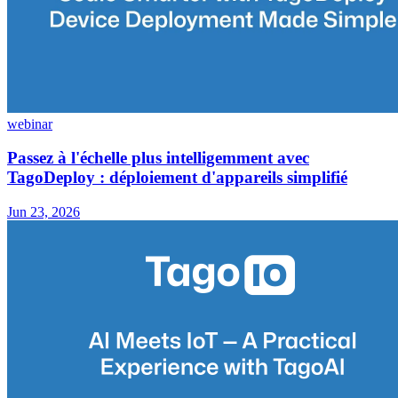
webinar
Passez à l'échelle plus intelligemment avec
TagoDeploy : déploiement d'appareils simplifié
Jun 23, 2026