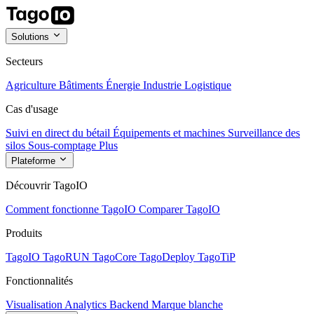
Solutions
Secteurs
Agriculture
Bâtiments
Énergie
Industrie
Logistique
Cas d'usage
Suivi en direct du bétail
Équipements et machines
Surveillance des
silos
Sous-comptage
Plus
Plateforme
Découvrir TagoIO
Comment fonctionne TagoIO
Comparer TagoIO
Produits
TagoIO
TagoRUN
TagoCore
TagoDeploy
TagoTiP
Fonctionnalités
Visualisation
Analytics
Backend
Marque blanche