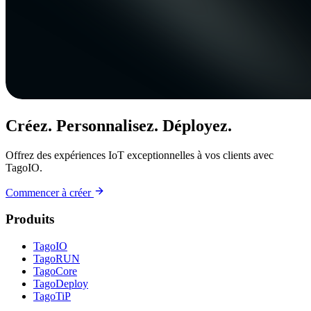
Créez. Personnalisez. Déployez.
Offrez des expériences IoT exceptionnelles à vos clients avec
TagoIO.
Commencer à créer
Produits
TagoIO
TagoRUN
TagoCore
TagoDeploy
TagoTiP