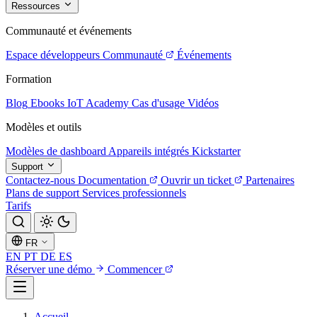
Ressources
Communauté et événements
Espace développeurs
Communauté
Événements
Formation
Blog
Ebooks
IoT Academy
Cas d'usage
Vidéos
Modèles et outils
Modèles de dashboard
Appareils intégrés
Kickstarter
Support
Contactez-nous
Documentation
Ouvrir un ticket
Partenaires
Plans de support
Services professionnels
Tarifs
FR
EN
PT
DE
ES
Réserver une démo
Commencer
Accueil