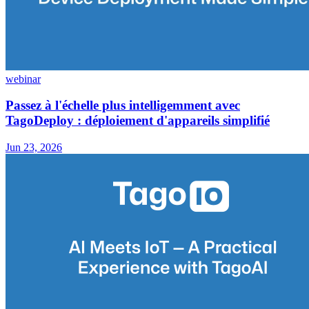
webinar
Passez à l'échelle plus intelligemment avec
TagoDeploy : déploiement d'appareils simplifié
Jun 23, 2026