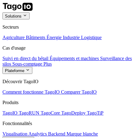
Solutions
Secteurs
Agriculture
Bâtiments
Énergie
Industrie
Logistique
Cas d'usage
Suivi en direct du bétail
Équipements et machines
Surveillance des
silos
Sous-comptage
Plus
Plateforme
Découvrir TagoIO
Comment fonctionne TagoIO
Comparer TagoIO
Produits
TagoIO
TagoRUN
TagoCore
TagoDeploy
TagoTiP
Fonctionnalités
Visualisation
Analytics
Backend
Marque blanche