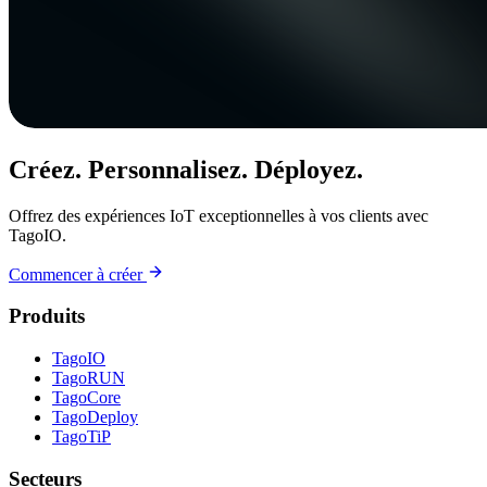
Créez. Personnalisez. Déployez.
Offrez des expériences IoT exceptionnelles à vos clients avec
TagoIO.
Commencer à créer
Produits
TagoIO
TagoRUN
TagoCore
TagoDeploy
TagoTiP
Secteurs