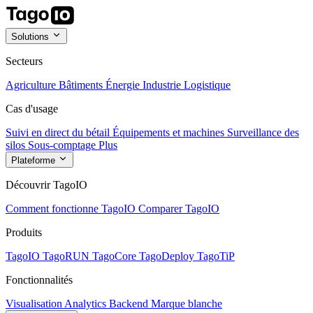
Solutions
Secteurs
Agriculture
Bâtiments
Énergie
Industrie
Logistique
Cas d'usage
Suivi en direct du bétail
Équipements et machines
Surveillance des
silos
Sous-comptage
Plus
Plateforme
Découvrir TagoIO
Comment fonctionne TagoIO
Comparer TagoIO
Produits
TagoIO
TagoRUN
TagoCore
TagoDeploy
TagoTiP
Fonctionnalités
Visualisation
Analytics
Backend
Marque blanche