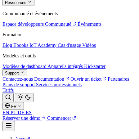
Ressources
Communauté et événements
Espace développeurs
Communauté
Événements
Formation
Blog
Ebooks
IoT Academy
Cas d'usage
Vidéos
Modèles et outils
Modèles de dashboard
Appareils intégrés
Kickstarter
Support
Contactez-nous
Documentation
Ouvrir un ticket
Partenaires
Plans de support
Services professionnels
Tarifs
FR
EN
PT
DE
ES
Réserver une démo
Commencer
Accueil