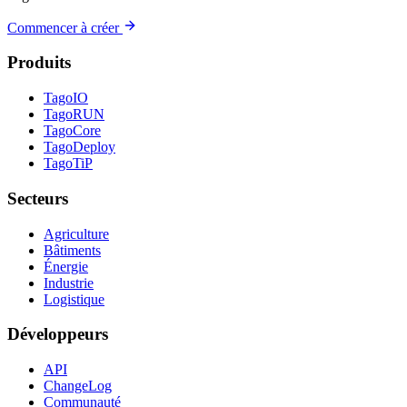
Commencer à créer
Produits
TagoIO
TagoRUN
TagoCore
TagoDeploy
TagoTiP
Secteurs
Agriculture
Bâtiments
Énergie
Industrie
Logistique
Développeurs
API
ChangeLog
Communauté