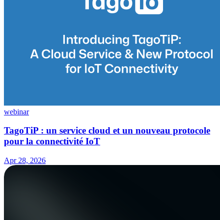
webinar
TagoTiP : un service cloud et un nouveau protocole
pour la connectivité IoT
Apr 28, 2026