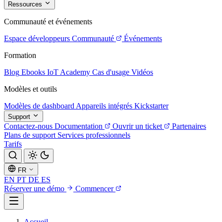
Ressources
Communauté et événements
Espace développeurs
Communauté
Événements
Formation
Blog
Ebooks
IoT Academy
Cas d'usage
Vidéos
Modèles et outils
Modèles de dashboard
Appareils intégrés
Kickstarter
Support
Contactez-nous
Documentation
Ouvrir un ticket
Partenaires
Plans de support
Services professionnels
Tarifs
FR
EN
PT
DE
ES
Réserver une démo
Commencer
Accueil