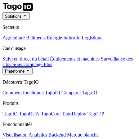
Solutions
Secteurs
Agriculture
Bâtiments
Énergie
Industrie
Logistique
Cas d'usage
Suivi en direct du bétail
Équipements et machines
Surveillance des
silos
Sous-comptage
Plus
Plateforme
Découvrir TagoIO
Comment fonctionne TagoIO
Comparer TagoIO
Produits
TagoIO
TagoRUN
TagoCore
TagoDeploy
TagoTiP
Fonctionnalités
Visualisation
Analytics
Backend
Marque blanche