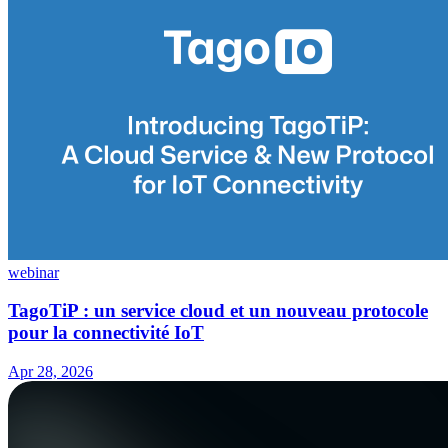
webinar
TagoTiP : un service cloud et un nouveau protocole
pour la connectivité IoT
Apr 28, 2026