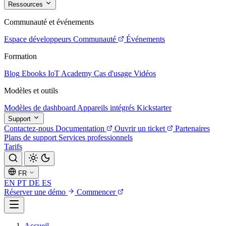
Ressources
Communauté et événements
Espace développeurs
Communauté
Événements
Formation
Blog
Ebooks
IoT Academy
Cas d'usage
Vidéos
Modèles et outils
Modèles de dashboard
Appareils intégrés
Kickstarter
Support
Contactez-nous
Documentation
Ouvrir un ticket
Partenaires
Plans de support
Services professionnels
Tarifs
FR
EN
PT
DE
ES
Réserver une démo
Commencer
Accueil