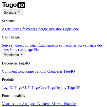
Solutions
Secteurs
Agriculture
Bâtiments
Énergie
Industrie
Logistique
Cas d'usage
Suivi en direct du bétail
Équipements et machines
Surveillance des
silos
Sous-comptage
Plus
Plateforme
Découvrir TagoIO
Comment fonctionne TagoIO
Comparer TagoIO
Produits
TagoIO
TagoRUN
TagoCore
TagoDeploy
TagoTiP
Fonctionnalités
Visualisation
Analytics
Backend
Marque blanche