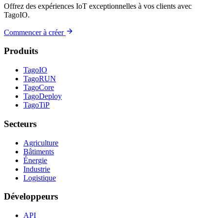
Offrez des expériences IoT exceptionnelles à vos clients avec
TagoIO.
Commencer à créer
Produits
TagoIO
TagoRUN
TagoCore
TagoDeploy
TagoTiP
Secteurs
Agriculture
Bâtiments
Énergie
Industrie
Logistique
Développeurs
API