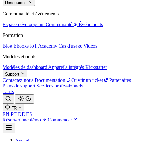
Ressources
Communauté et événements
Espace développeurs
Communauté
Événements
Formation
Blog
Ebooks
IoT Academy
Cas d'usage
Vidéos
Modèles et outils
Modèles de dashboard
Appareils intégrés
Kickstarter
Support
Contactez-nous
Documentation
Ouvrir un ticket
Partenaires
Plans de support
Services professionnels
Tarifs
FR
EN
PT
DE
ES
Réserver une démo
Commencer
Accueil