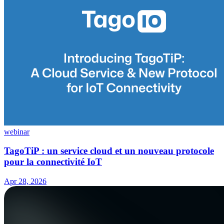
webinar
TagoTiP : un service cloud et un nouveau protocole
pour la connectivité IoT
Apr 28, 2026