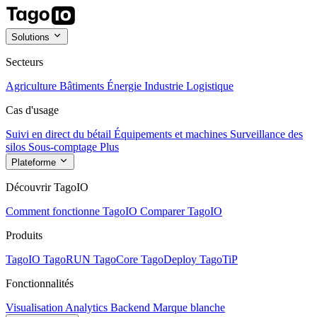
Solutions
Secteurs
Agriculture
Bâtiments
Énergie
Industrie
Logistique
Cas d'usage
Suivi en direct du bétail
Équipements et machines
Surveillance des
silos
Sous-comptage
Plus
Plateforme
Découvrir TagoIO
Comment fonctionne TagoIO
Comparer TagoIO
Produits
TagoIO
TagoRUN
TagoCore
TagoDeploy
TagoTiP
Fonctionnalités
Visualisation
Analytics
Backend
Marque blanche