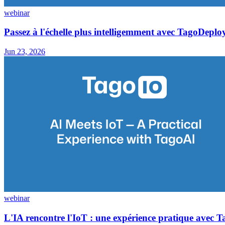
webinar
Passez à l'échelle plus intelligemment avec TagoDeploy
Jun 23, 2026
webinar
L'IA rencontre l'IoT : une expérience pratique avec 