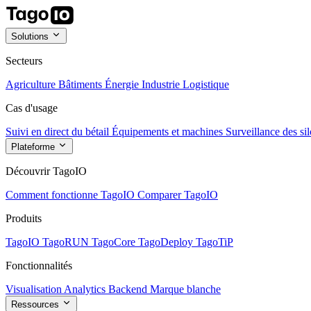
Solutions
Secteurs
Agriculture
Bâtiments
Énergie
Industrie
Logistique
Cas d'usage
Suivi en direct du bétail
Équipements et machines
Surveillance des sil
Plateforme
Découvrir TagoIO
Comment fonctionne TagoIO
Comparer TagoIO
Produits
TagoIO
TagoRUN
TagoCore
TagoDeploy
TagoTiP
Fonctionnalités
Visualisation
Analytics
Backend
Marque blanche
Ressources