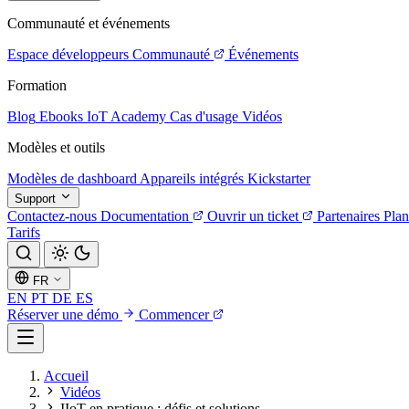
Communauté et événements
Espace développeurs
Communauté
Événements
Formation
Blog
Ebooks
IoT Academy
Cas d'usage
Vidéos
Modèles et outils
Modèles de dashboard
Appareils intégrés
Kickstarter
Support
Contactez-nous
Documentation
Ouvrir un ticket
Partenaires
Plan
Tarifs
FR
EN
PT
DE
ES
Réserver une démo
Commencer
Accueil
Vidéos
IIoT en pratique : défis et solutions