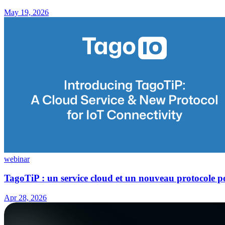
May 19, 2026
webinar
TagoTiP : un service cloud et un nouveau protocole po
Apr 28, 2026