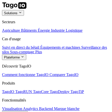
Solutions
Secteurs
Agriculture
Bâtiments
Énergie
Industrie
Logistique
Cas d'usage
Suivi en direct du bétail
Équipements et machines
Surveillance des
silos
Sous-comptage
Plus
Plateforme
Découvrir TagoIO
Comment fonctionne TagoIO
Comparer TagoIO
Produits
TagoIO
TagoRUN
TagoCore
TagoDeploy
TagoTiP
Fonctionnalités
Visualisation
Analytics
Backend
Marque blanche