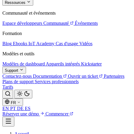
Ressources
Communauté et événements
Espace développeurs
Communauté
Événements
Formation
Blog
Ebooks
IoT Academy
Cas d'usage
Vidéos
Modèles et outils
Modèles de dashboard
Appareils intégrés
Kickstarter
Support
Contactez-nous
Documentation
Ouvrir un ticket
Partenaires
Plans de support
Services professionnels
Tarifs
FR
EN
PT
DE
ES
Réserver une démo
Commencer
Accueil