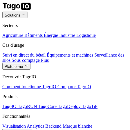
Solutions
Secteurs
Agriculture
Bâtiments
Énergie
Industrie
Logistique
Cas d'usage
Suivi en direct du bétail
Équipements et machines
Surveillance des
silos
Sous-comptage
Plus
Plateforme
Découvrir TagoIO
Comment fonctionne TagoIO
Comparer TagoIO
Produits
TagoIO
TagoRUN
TagoCore
TagoDeploy
TagoTiP
Fonctionnalités
Visualisation
Analytics
Backend
Marque blanche