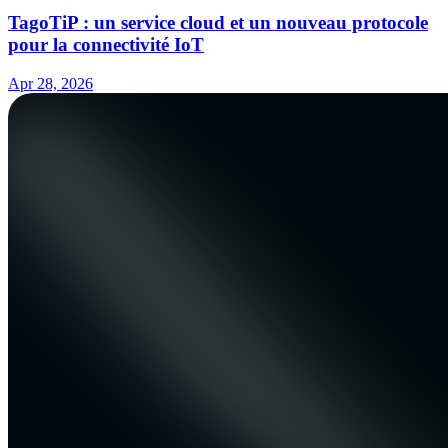
TagoTiP : un service cloud et un nouveau protocole
pour la connectivité IoT
Apr 28, 2026