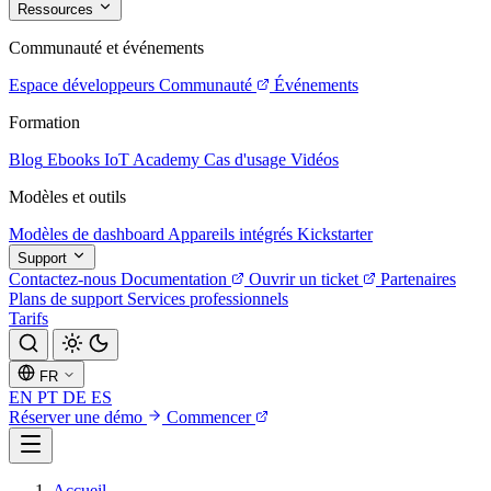
Ressources
Communauté et événements
Espace développeurs
Communauté
Événements
Formation
Blog
Ebooks
IoT Academy
Cas d'usage
Vidéos
Modèles et outils
Modèles de dashboard
Appareils intégrés
Kickstarter
Support
Contactez-nous
Documentation
Ouvrir un ticket
Partenaires
Plans de support
Services professionnels
Tarifs
FR
EN
PT
DE
ES
Réserver une démo
Commencer
Accueil