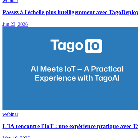
webinar
Passez à l'échelle plus intelligemment avec TagoDeploy
Jun 23, 2026
webinar
L'IA rencontre l'IoT : une expérience pratique avec 