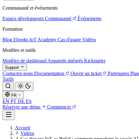
Communauté et événements
Espace développeurs
Communauté
Événements
Formation
Blog
Ebooks
IoT Academy
Cas d'usage
Vidéos
Modèles et outils
Modèles de dashboard
Appareils intégrés
Kickstarter
Support
Contactez-nous
Documentation
Ouvrir un ticket
Partenaires
Plan
Tarifs
FR
EN
PT
DE
ES
Réserver une démo
Commencer
Accueil
Vidéos
Cas d'usage IoT au Brésil : comment reproduire le succès ? [