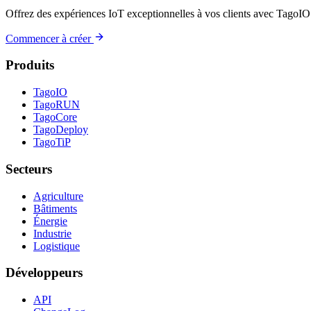
Offrez des expériences IoT exceptionnelles à vos clients avec TagoIO
Commencer à créer
Produits
TagoIO
TagoRUN
TagoCore
TagoDeploy
TagoTiP
Secteurs
Agriculture
Bâtiments
Énergie
Industrie
Logistique
Développeurs
API