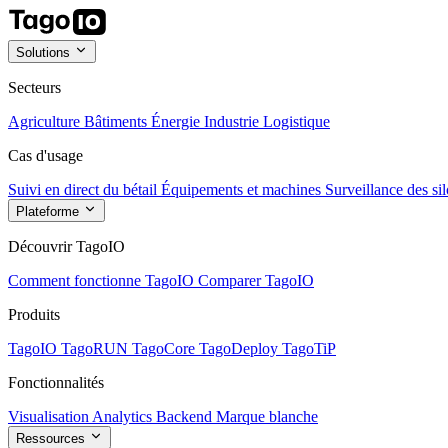
Solutions
Secteurs
Agriculture
Bâtiments
Énergie
Industrie
Logistique
Cas d'usage
Suivi en direct du bétail
Équipements et machines
Surveillance des sil
Plateforme
Découvrir TagoIO
Comment fonctionne TagoIO
Comparer TagoIO
Produits
TagoIO
TagoRUN
TagoCore
TagoDeploy
TagoTiP
Fonctionnalités
Visualisation
Analytics
Backend
Marque blanche
Ressources