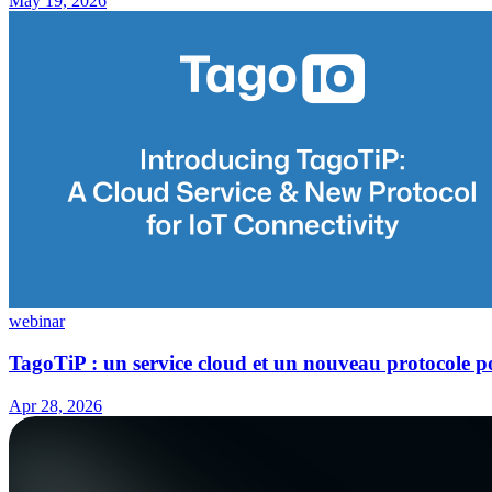
May 19, 2026
webinar
TagoTiP : un service cloud et un nouveau protocole po
Apr 28, 2026