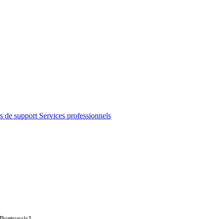
s de support
Services professionnels
Portugais]