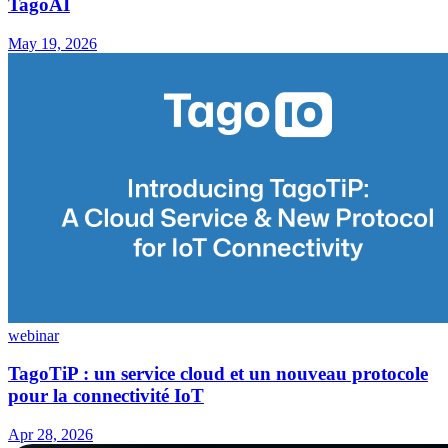
TagoAI
May 19, 2026
webinar
TagoTiP : un service cloud et un nouveau protocole
pour la connectivité IoT
Apr 28, 2026