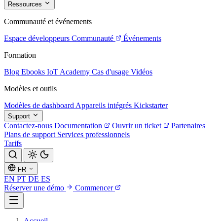
Ressources
Communauté et événements
Espace développeurs
Communauté
Événements
Formation
Blog
Ebooks
IoT Academy
Cas d'usage
Vidéos
Modèles et outils
Modèles de dashboard
Appareils intégrés
Kickstarter
Support
Contactez-nous
Documentation
Ouvrir un ticket
Partenaires
Plans de support
Services professionnels
Tarifs
FR
EN
PT
DE
ES
Réserver une démo
Commencer
Accueil