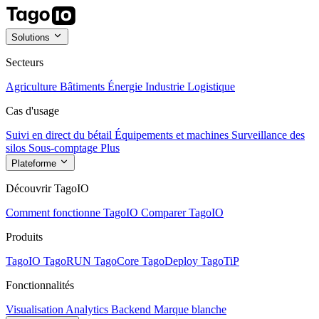
Solutions
Secteurs
Agriculture
Bâtiments
Énergie
Industrie
Logistique
Cas d'usage
Suivi en direct du bétail
Équipements et machines
Surveillance des
silos
Sous-comptage
Plus
Plateforme
Découvrir TagoIO
Comment fonctionne TagoIO
Comparer TagoIO
Produits
TagoIO
TagoRUN
TagoCore
TagoDeploy
TagoTiP
Fonctionnalités
Visualisation
Analytics
Backend
Marque blanche