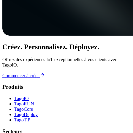
Créez. Personnalisez. Déployez.
Offrez des expériences IoT exceptionnelles à vos clients avec
TagoIO.
Commencer à créer
Produits
TagoIO
TagoRUN
TagoCore
TagoDeploy
TagoTiP
Secteurs