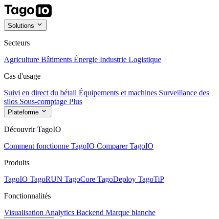
Solutions
Secteurs
Agriculture
Bâtiments
Énergie
Industrie
Logistique
Cas d'usage
Suivi en direct du bétail
Équipements et machines
Surveillance des
silos
Sous-comptage
Plus
Plateforme
Découvrir TagoIO
Comment fonctionne TagoIO
Comparer TagoIO
Produits
TagoIO
TagoRUN
TagoCore
TagoDeploy
TagoTiP
Fonctionnalités
Visualisation
Analytics
Backend
Marque blanche