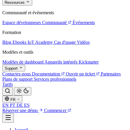
Ressources
Communauté et événements
Espace développeurs
Communauté
Événements
Formation
Blog
Ebooks
IoT Academy
Cas d'usage
Vidéos
Modèles et outils
Modèles de dashboard
Appareils intégrés
Kickstarter
Support
Contactez-nous
Documentation
Ouvrir un ticket
Partenaires
Plans de support
Services professionnels
Tarifs
FR
EN
PT
DE
ES
Réserver une démo
Commencer
Accueil