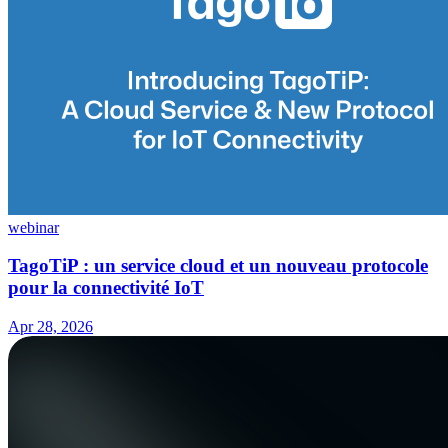
webinar
TagoTiP : un service cloud et un nouveau protocole
pour la connectivité IoT
Apr 28, 2026