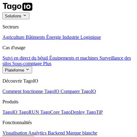
Solutions
Secteurs
Agriculture
Bâtiments
Énergie
Industrie
Logistique
Cas d'usage
Suivi en direct du bétail
Équipements et machines
Surveillance des
silos
Sous-comptage
Plus
Plateforme
Découvrir TagoIO
Comment fonctionne TagoIO
Comparer TagoIO
Produits
TagoIO
TagoRUN
TagoCore
TagoDeploy
TagoTiP
Fonctionnalités
Visualisation
Analytics
Backend
Marque blanche