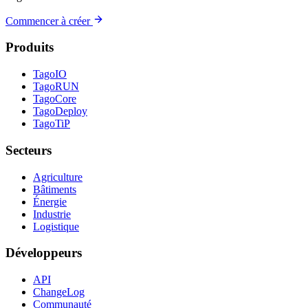
Commencer à créer
Produits
TagoIO
TagoRUN
TagoCore
TagoDeploy
TagoTiP
Secteurs
Agriculture
Bâtiments
Énergie
Industrie
Logistique
Développeurs
API
ChangeLog
Communauté