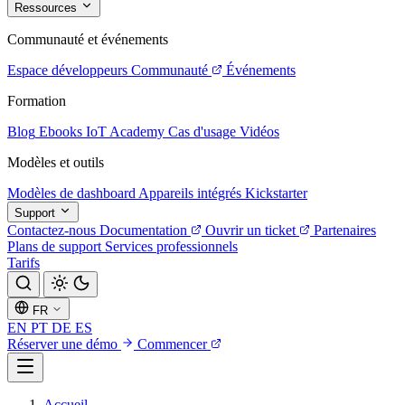
Ressources
Communauté et événements
Espace développeurs
Communauté
Événements
Formation
Blog
Ebooks
IoT Academy
Cas d'usage
Vidéos
Modèles et outils
Modèles de dashboard
Appareils intégrés
Kickstarter
Support
Contactez-nous
Documentation
Ouvrir un ticket
Partenaires
Plans de support
Services professionnels
Tarifs
FR
EN
PT
DE
ES
Réserver une démo
Commencer
Accueil