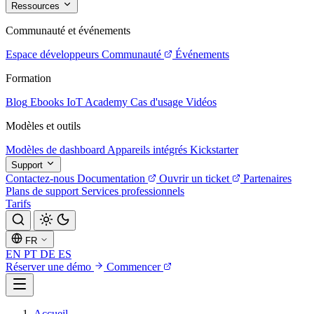
Ressources
Communauté et événements
Espace développeurs
Communauté
Événements
Formation
Blog
Ebooks
IoT Academy
Cas d'usage
Vidéos
Modèles et outils
Modèles de dashboard
Appareils intégrés
Kickstarter
Support
Contactez-nous
Documentation
Ouvrir un ticket
Partenaires
Plans de support
Services professionnels
Tarifs
FR
EN
PT
DE
ES
Réserver une démo
Commencer
Accueil