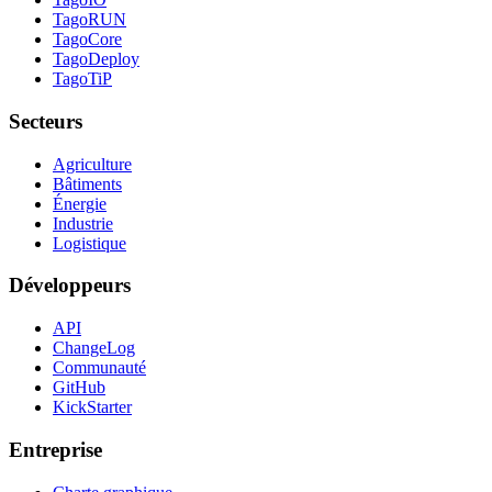
TagoRUN
TagoCore
TagoDeploy
TagoTiP
Secteurs
Agriculture
Bâtiments
Énergie
Industrie
Logistique
Développeurs
API
ChangeLog
Communauté
GitHub
KickStarter
Entreprise