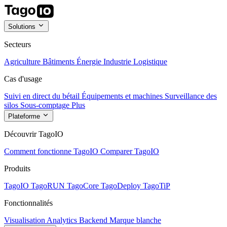
Solutions
Secteurs
Agriculture
Bâtiments
Énergie
Industrie
Logistique
Cas d'usage
Suivi en direct du bétail
Équipements et machines
Surveillance des
silos
Sous-comptage
Plus
Plateforme
Découvrir TagoIO
Comment fonctionne TagoIO
Comparer TagoIO
Produits
TagoIO
TagoRUN
TagoCore
TagoDeploy
TagoTiP
Fonctionnalités
Visualisation
Analytics
Backend
Marque blanche