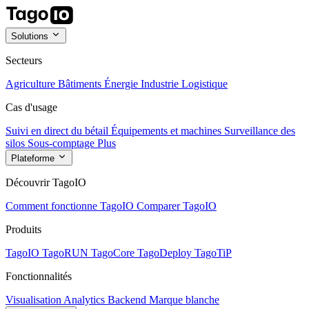
Solutions
Secteurs
Agriculture
Bâtiments
Énergie
Industrie
Logistique
Cas d'usage
Suivi en direct du bétail
Équipements et machines
Surveillance des
silos
Sous-comptage
Plus
Plateforme
Découvrir TagoIO
Comment fonctionne TagoIO
Comparer TagoIO
Produits
TagoIO
TagoRUN
TagoCore
TagoDeploy
TagoTiP
Fonctionnalités
Visualisation
Analytics
Backend
Marque blanche