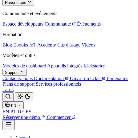
Ressources
Communauté et événements
Espace développeurs
Communauté
Événements
Formation
Blog
Ebooks
IoT Academy
Cas d'usage
Vidéos
Modèles et outils
Modèles de dashboard
Appareils intégrés
Kickstarter
Support
Contactez-nous
Documentation
Ouvrir un ticket
Partenaires
Plans de support
Services professionnels
Tarifs
FR
EN
PT
DE
ES
Réserver une démo
Commencer
Accueil