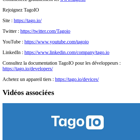
Rejoignez TagoIO
Site :
https://tago.io/
Twitter :
https://twitter.com/Tagoio
YouTube :
https://www.youtube.com/tagoio
LinkedIn :
https://www.linkedin.com/company/tago.io
Consultez la documentation TagoIO pour les développeurs :
https://tago.io/developers/
Achetez un appareil tiers :
https://tago.io/devices/
Vidéos associées