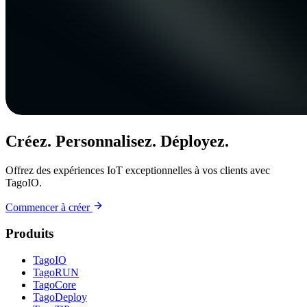
Créez. Personnalisez. Déployez.
Offrez des expériences IoT exceptionnelles à vos clients avec
TagoIO.
Commencer à créer
Produits
TagoIO
TagoRUN
TagoCore
TagoDeploy