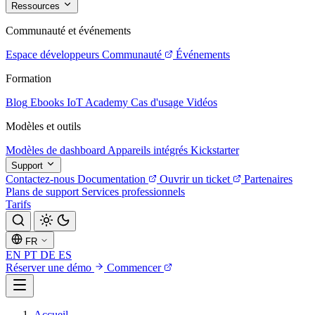
Ressources
Communauté et événements
Espace développeurs
Communauté
Événements
Formation
Blog
Ebooks
IoT Academy
Cas d'usage
Vidéos
Modèles et outils
Modèles de dashboard
Appareils intégrés
Kickstarter
Support
Contactez-nous
Documentation
Ouvrir un ticket
Partenaires
Plans de support
Services professionnels
Tarifs
FR
EN
PT
DE
ES
Réserver une démo
Commencer
Accueil