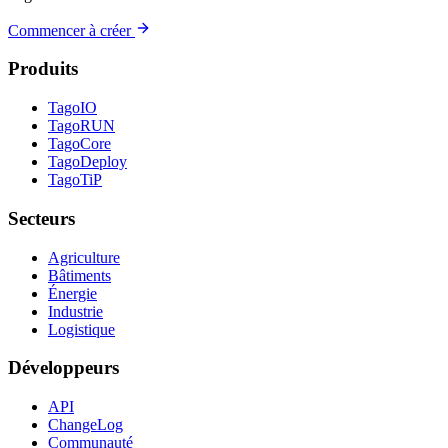
Commencer à créer
Produits
TagoIO
TagoRUN
TagoCore
TagoDeploy
TagoTiP
Secteurs
Agriculture
Bâtiments
Énergie
Industrie
Logistique
Développeurs
API
ChangeLog
Communauté