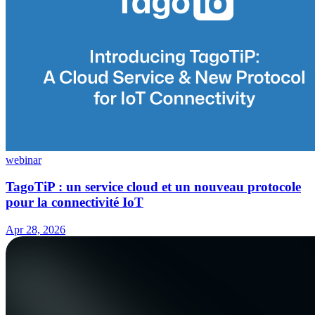
webinar
TagoTiP : un service cloud et un nouveau protocole
pour la connectivité IoT
Apr 28, 2026