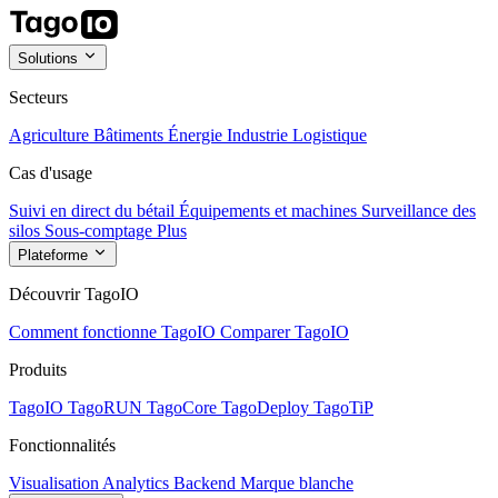
Solutions
Secteurs
Agriculture
Bâtiments
Énergie
Industrie
Logistique
Cas d'usage
Suivi en direct du bétail
Équipements et machines
Surveillance des
silos
Sous-comptage
Plus
Plateforme
Découvrir TagoIO
Comment fonctionne TagoIO
Comparer TagoIO
Produits
TagoIO
TagoRUN
TagoCore
TagoDeploy
TagoTiP
Fonctionnalités
Visualisation
Analytics
Backend
Marque blanche