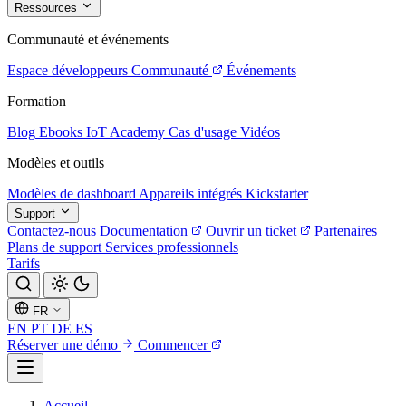
Ressources
Communauté et événements
Espace développeurs
Communauté
Événements
Formation
Blog
Ebooks
IoT Academy
Cas d'usage
Vidéos
Modèles et outils
Modèles de dashboard
Appareils intégrés
Kickstarter
Support
Contactez-nous
Documentation
Ouvrir un ticket
Partenaires
Plans de support
Services professionnels
Tarifs
FR
EN
PT
DE
ES
Réserver une démo
Commencer
Accueil