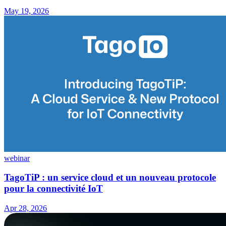
May 19, 2026
webinar
TagoTiP : un service cloud et un nouveau protocole
pour la connectivité IoT
Apr 28, 2026