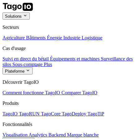
Solutions
Secteurs
Agriculture
Bâtiments
Énergie
Industrie
Logistique
Cas d'usage
Suivi en direct du bétail
Équipements et machines
Surveillance des
silos
Sous-comptage
Plus
Plateforme
Découvrir TagoIO
Comment fonctionne TagoIO
Comparer TagoIO
Produits
TagoIO
TagoRUN
TagoCore
TagoDeploy
TagoTiP
Fonctionnalités
Visualisation
Analytics
Backend
Marque blanche