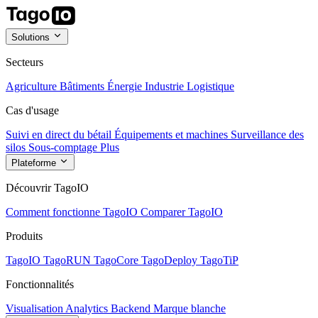
Solutions
Secteurs
Agriculture
Bâtiments
Énergie
Industrie
Logistique
Cas d'usage
Suivi en direct du bétail
Équipements et machines
Surveillance des
silos
Sous-comptage
Plus
Plateforme
Découvrir TagoIO
Comment fonctionne TagoIO
Comparer TagoIO
Produits
TagoIO
TagoRUN
TagoCore
TagoDeploy
TagoTiP
Fonctionnalités
Visualisation
Analytics
Backend
Marque blanche