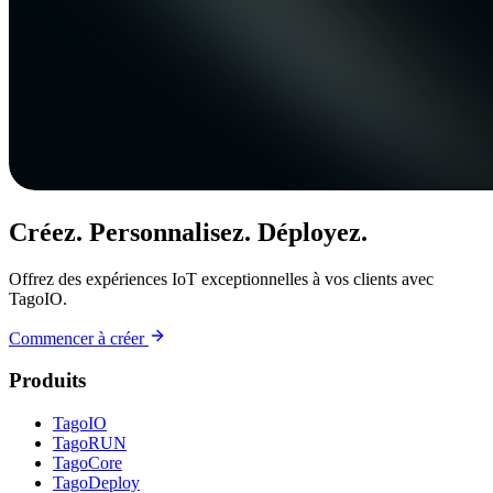
Créez. Personnalisez. Déployez.
Offrez des expériences IoT exceptionnelles à vos clients avec
TagoIO.
Commencer à créer
Produits
TagoIO
TagoRUN
TagoCore
TagoDeploy