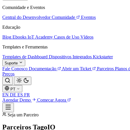
Comunidade e Eventos
Central do Desenvolvedor
Comunidade
Eventos
Educação
Blog
Ebooks
IoT Academy
Casos de Uso
Vídeos
Templates e Ferramentas
Templates de Dashboard
Dispositivos Integrados
Kickstarter
Suporte
Fale Conosco
Documentação
Abrir um Ticket
Parceiros
Planos 
Preços
PT
EN
DE
ES
FR
Agendar Demo
Começar Agora
Seja um Parceiro
Parceiros TagoIO