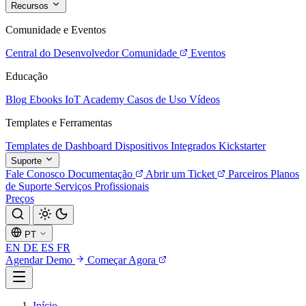
Recursos
Comunidade e Eventos
Central do Desenvolvedor
Comunidade
Eventos
Educação
Blog
Ebooks
IoT Academy
Casos de Uso
Vídeos
Templates e Ferramentas
Templates de Dashboard
Dispositivos Integrados
Kickstarter
Suporte
Fale Conosco
Documentação
Abrir um Ticket
Parceiros
Planos
de Suporte
Serviços Profissionais
Preços
PT
EN
DE
ES
FR
Agendar Demo
Começar Agora
Início