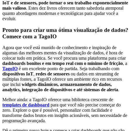
IoT e de sensores, pode tornar o seu trabalho exponencialmente
mais valioso
. Estes dez livros oferecem tanto sabedoria atemporal
quanto abordagens modernas e tecnológicas para ajudar você a
evoluir.
Pronto para criar uma ótima visualização de dados?
Comece com a TagoIO
Agora que você está munido de conhecimento e inspiração de
algumas das melhores mentes da visualização de dados, é hora de
colocar tudo em prática. Se você procura uma plataforma para criar
dashboards bonitos e em tempo real com o mínimo de fricção
, a
TagoIO
é um excelente ponto de partida. Seja trabalhando com
dispositivos IoT
,
redes de sensores
ou dados em streaming de
múltiplas fontes, a TagoIO oferece um ambiente rico em recursos
que inclui
widgets dinâmicos, armazenamento de dados,
analytics, integração de dispositivos e até sistemas de alerta
.
Melhor ainda: a TagoIO oferece uma biblioteca crescente de
templates de dashboard
para que você não precise começar do
zero. Explore o que é possível, personalize com facilidade e
transforme dados brutos em insights acionáveis, sem necessidade de
programação avançada.
Dê o primeiro passo hoje e comece a criar dashboards que não são