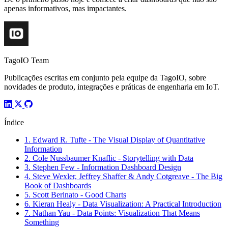
apenas informativos, mas impactantes.
TagoIO Team
Publicações escritas em conjunto pela equipe da TagoIO, sobre
novidades de produto, integrações e práticas de engenharia em IoT.
Índice
1. Edward R. Tufte - The Visual Display of Quantitative
Information
2. Cole Nussbaumer Knaflic - Storytelling with Data
3. Stephen Few - Information Dashboard Design
4. Steve Wexler, Jeffrey Shaffer & Andy Cotgreave - The Big
Book of Dashboards
5. Scott Berinato - Good Charts
6. Kieran Healy - Data Visualization: A Practical Introduction
7. Nathan Yau - Data Points: Visualization That Means
Something