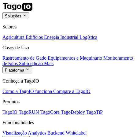
Soluções
Setores
Agricultura
Edifícios
Energia
Industrial
Logística
Casos de Uso
Rastreamento de Gado
Equipamentos e Maquinário
Monitoramento
de Silos
Submedição
Mais
Plataforma
Conheça a TagoIO
Como a TagoIO funciona
Compare a TagoIO
Produtos
TagoIO
TagoRUN
TagoCore
TagoDeploy
TagoTiP
Funcionalidades
Visualização
Analytics
Backend
Whitelabel