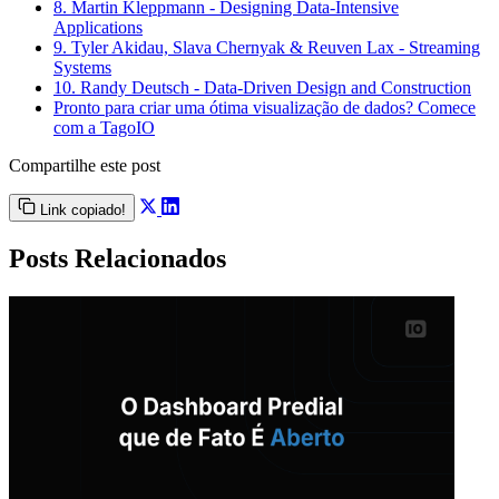
8. Martin Kleppmann - Designing Data-Intensive
Applications
9. Tyler Akidau, Slava Chernyak & Reuven Lax - Streaming
Systems
10. Randy Deutsch - Data-Driven Design and Construction
Pronto para criar uma ótima visualização de dados? Comece
com a TagoIO
Compartilhe este post
Link copiado!
Posts Relacionados