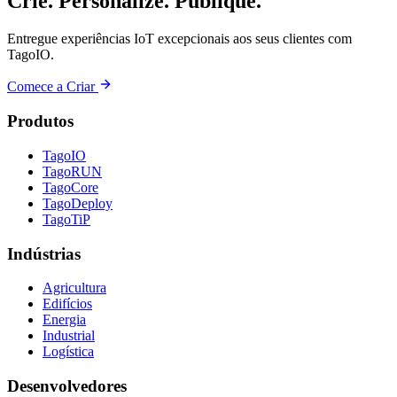
Crie. Personalize. Publique.
Entregue experiências IoT excepcionais aos seus clientes com
TagoIO.
Comece a Criar
Produtos
TagoIO
TagoRUN
TagoCore
TagoDeploy
TagoTiP
Indústrias
Agricultura
Edifícios
Energia
Industrial
Logística
Desenvolvedores