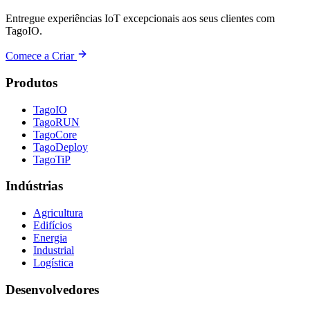
Entregue experiências IoT excepcionais aos seus clientes com
TagoIO.
Comece a Criar
Produtos
TagoIO
TagoRUN
TagoCore
TagoDeploy
TagoTiP
Indústrias
Agricultura
Edifícios
Energia
Industrial
Logística
Desenvolvedores