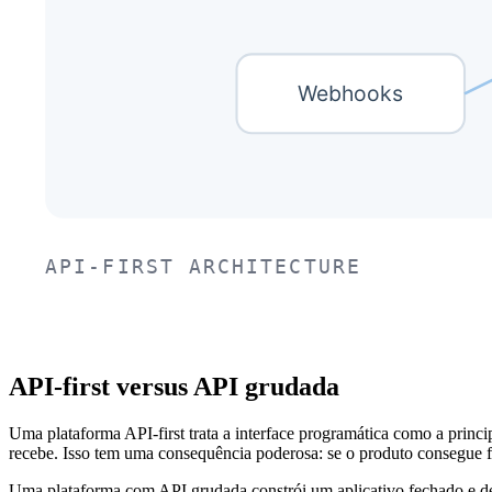
API-first versus API grudada
Uma plataforma API-first trata a interface programática como a prin
recebe. Isso tem uma consequência poderosa: se o produto consegue f
Uma plataforma com API grudada constrói um aplicativo fechado e depo