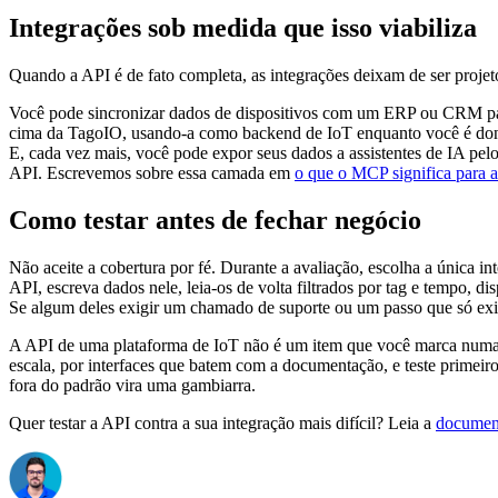
Integrações sob medida que isso viabiliza
Quando a API é de fato completa, as integrações deixam de ser projeto
Você pode sincronizar dados de dispositivos com um ERP ou CRM par
cima da TagoIO, usando-a como backend de IoT enquanto você é dono
E, cada vez mais, você pode expor seus dados a assistentes de IA pel
API. Escrevemos sobre essa camada em
o que o MCP significa para a
Como testar antes de fechar negócio
Não aceite a cobertura por fé. Durante a avaliação, escolha a única in
API, escreva dados nele, leia-os de volta filtrados por tag e tempo,
Se algum deles exigir um chamado de suporte ou um passo que só exis
A API de uma plataforma de IoT não é um item que você marca numa lis
escala, por interfaces que batem com a documentação, e teste primeir
fora do padrão vira uma gambiarra.
Quer testar a API contra a sua integração mais difícil? Leia a
documen