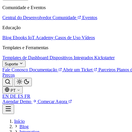
Comunidade e Eventos
Central do Desenvolvedor
Comunidade
Eventos
Educação
Blog
Ebooks
IoT Academy
Casos de Uso
Vídeos
Templates e Ferramentas
Templates de Dashboard
Dispositivos Integrados
Kickstarter
Suporte
Fale Conosco
Documentação
Abrir um Ticket
Parceiros
Planos 
Preços
PT
EN
DE
ES
FR
Agendar Demo
Começar Agora
Início
Blog
Integration