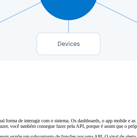
cipal forma de interagir com o sistema. Os dashboards, o app mobile e
azer, você também consegue fazer pela API, porque é assim que o própr
is expõe um subconjunto de funções por uma API. O sinal de alerta é a