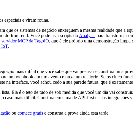
s especiais e viram rotina.
a que os sistemas de negócio enxerguem a mesma realidade que a equ
 do front-end. Você pode usar scripts do
Analysis
para transformar ou 
o
servidor MCP da TagoIO
, que é ele próprio uma demonstração limpa 
 IoT
.
tegração mais difícil que você sabe que vai precisar e construa uma pro
 dispare um webhook em um evento e puxe um relatório. Se os cinco func
te na interface, você achou cedo a sua parede futura, que é exatament
ta. Ela é o teto de tudo de sob medida que você um dia vai construir. 
o o caso mais difícil. Construa em cima de API-first e suas integrações
tação
ou
comece grátis
e construa a prova ainda esta tarde.