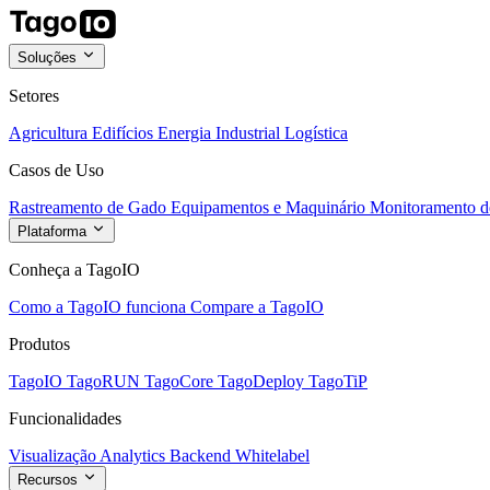
Soluções
Setores
Agricultura
Edifícios
Energia
Industrial
Logística
Casos de Uso
Rastreamento de Gado
Equipamentos e Maquinário
Monitoramento de
Plataforma
Conheça a TagoIO
Como a TagoIO funciona
Compare a TagoIO
Produtos
TagoIO
TagoRUN
TagoCore
TagoDeploy
TagoTiP
Funcionalidades
Visualização
Analytics
Backend
Whitelabel
Recursos