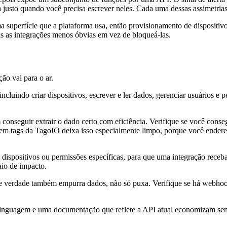
a justo quando você precisa escrever neles. Cada uma dessas assimetria
superfície que a plataforma usa, então provisionamento de dispositivo
is as integrações menos óbvias em vez de bloqueá-las.
ão vai para o ar.
ncluindo criar dispositivos, escrever e ler dados, gerenciar usuários e 
seguir extrair o dado certo com eficiência. Verifique se você consegue
m tags da TagoIO deixa isso especialmente limpo, porque você endereça
a dispositivos ou permissões específicas, para que uma integração rece
io de impacto.
de verdade também empurra dados, não só puxa. Verifique se há webhoo
nguagem e uma documentação que reflete a API atual economizam sem