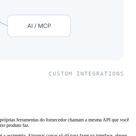
 as próprias ferramentas do fornecedor chamam a mesma API que você
io produto faz.
 assimetria. Algumas coisas só dá para fazer na interface, alguns