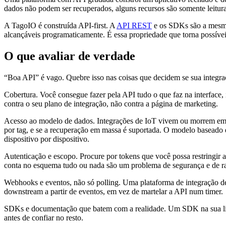
dados não podem ser recuperados, alguns recursos são somente leitur
A TagoIO é construída API-first. A
API REST
e os SDKs são a mesma 
alcançáveis programaticamente. É essa propriedade que torna possíve
O que avaliar de verdade
“Boa API” é vago. Quebre isso nas coisas que decidem se sua integraç
Cobertura. Você consegue fazer pela API tudo o que faz na interface, i
contra o seu plano de integração, não contra a página de marketing.
Acesso ao modelo de dados. Integrações de IoT vivem ou morrem em con
por tag, e se a recuperação em massa é suportada. O modelo baseado e
dispositivo por dispositivo.
Autenticação e escopo. Procure por tokens que você possa restringir 
conta no esquema tudo ou nada são um problema de segurança e de ra
Webhooks e eventos, não só polling. Uma plataforma de integração 
downstream a partir de eventos, em vez de martelar a API num timer.
SDKs e documentação que batem com a realidade. Um SDK na sua li
antes de confiar no resto.