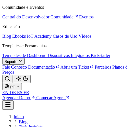
Comunidade e Eventos
Central do Desenvolvedor
Comunidade
Eventos
Educação
Blog
Ebooks
IoT Academy
Casos de Uso
Vídeos
Templates e Ferramentas
Templates de Dashboard
Dispositivos Integrados
Kickstarter
Suporte
Fale Conosco
Documentação
Abrir um Ticket
Parceiros
Planos 
Preços
PT
EN
DE
ES
FR
Agendar Demo
Começar Agora
Início
Blog
Tech Insights