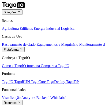
Soluções
Setores
Agricultura
Edifícios
Energia
Industrial
Logística
Casos de Uso
Rastreamento de Gado
Equipamentos e Maquinário
Monitoramento de
Plataforma
Conheça a TagoIO
Como a TagoIO funciona
Compare a TagoIO
Produtos
TagoIO
TagoRUN
TagoCore
TagoDeploy
TagoTiP
Funcionalidades
Visualização
Analytics
Backend
Whitelabel
Recursos