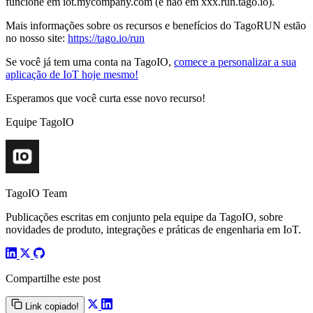
funcione em iot.mycompany.com (e não em xxx.run.tago.io).
Mais informações sobre os recursos e benefícios do TagoRUN estão
no nosso site:
https://tago.io/run
Se você já tem uma conta na TagoIO,
comece a personalizar a sua
aplicação de IoT hoje mesmo!
Esperamos que você curta esse novo recurso!
Equipe TagoIO
TagoIO Team
Publicações escritas em conjunto pela equipe da TagoIO, sobre
novidades de produto, integrações e práticas de engenharia em IoT.
Compartilhe este post
Link copiado!