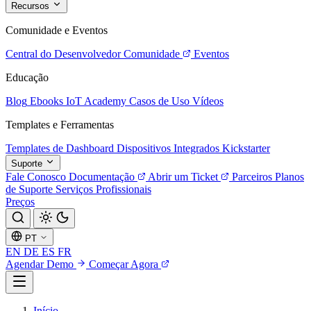
Recursos
Comunidade e Eventos
Central do Desenvolvedor
Comunidade
Eventos
Educação
Blog
Ebooks
IoT Academy
Casos de Uso
Vídeos
Templates e Ferramentas
Templates de Dashboard
Dispositivos Integrados
Kickstarter
Suporte
Fale Conosco
Documentação
Abrir um Ticket
Parceiros
Planos
de Suporte
Serviços Profissionais
Preços
PT
EN
DE
ES
FR
Agendar Demo
Começar Agora
Início