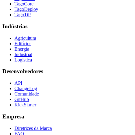
TagoCore
TagoDeploy
TagoTiP
Indústrias
Agricultura
Edifícios
Energia
Industrial
Logística
Desenvolvedores
API
ChangeLog
Comunidade
GitHub
KickStarter
Empresa
Diretrizes da Marca
FAQ