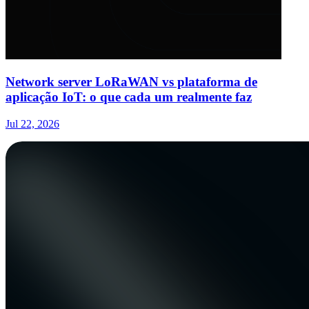
Network server LoRaWAN vs plataforma de
aplicação IoT: o que cada um realmente faz
Jul 22, 2026