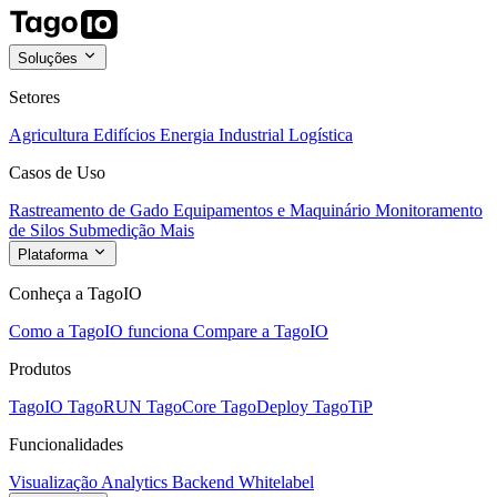
Soluções
Setores
Agricultura
Edifícios
Energia
Industrial
Logística
Casos de Uso
Rastreamento de Gado
Equipamentos e Maquinário
Monitoramento
de Silos
Submedição
Mais
Plataforma
Conheça a TagoIO
Como a TagoIO funciona
Compare a TagoIO
Produtos
TagoIO
TagoRUN
TagoCore
TagoDeploy
TagoTiP
Funcionalidades
Visualização
Analytics
Backend
Whitelabel