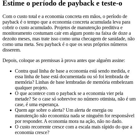
Estime o período de payback e teste-o
Com o custo total e a economia concreta em mãos, o período de
payback é o tempo que a economia concreta acumulada leva para
cobrir o custo acumulado. Projetos de manutenção preditiva e
monitoramento costumam cair em algum ponto na faixa de doze a
dezoito meses, mas trate isso como uma checagem de sanidade, não
como uma meta. Seu payback é o que os seus próprios números
disserem.
Depois, coloque as premissas à prova antes que alguém assine:
Contra qual linha de base a economia está sendo medida, e
essa linha de base está documentada ou só foi lembrada de
memória? Linhas de base lembradas de memória embelezam
qualquer projeto.
O que acontece com o payback se a economia vier pela
metade? Se o case só sobrevive no número otimista, não é um
case, é uma esperança.
Quem age sobre o alerta? Um alerta de energia ou
manutenção não economiza nada se ninguém for responsável
por responder. A economia mora na ação, não no dado.
O custo recorrente cresce com a escala mais rápido do que a
economia cresce?