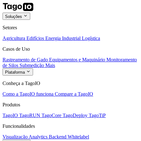
Soluções
Setores
Agricultura
Edifícios
Energia
Industrial
Logística
Casos de Uso
Rastreamento de Gado
Equipamentos e Maquinário
Monitoramento
de Silos
Submedição
Mais
Plataforma
Conheça a TagoIO
Como a TagoIO funciona
Compare a TagoIO
Produtos
TagoIO
TagoRUN
TagoCore
TagoDeploy
TagoTiP
Funcionalidades
Visualização
Analytics
Backend
Whitelabel