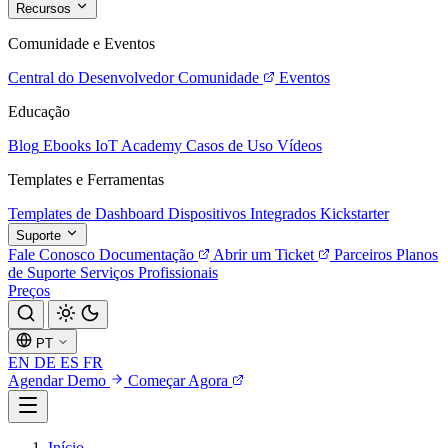
Recursos
Comunidade e Eventos
Central do Desenvolvedor
Comunidade
Eventos
Educação
Blog
Ebooks
IoT Academy
Casos de Uso
Vídeos
Templates e Ferramentas
Templates de Dashboard
Dispositivos Integrados
Kickstarter
Suporte
Fale Conosco
Documentação
Abrir um Ticket
Parceiros
Planos
de Suporte
Serviços Profissionais
Preços
PT
EN
DE
ES
FR
Agendar Demo
Começar Agora
Início