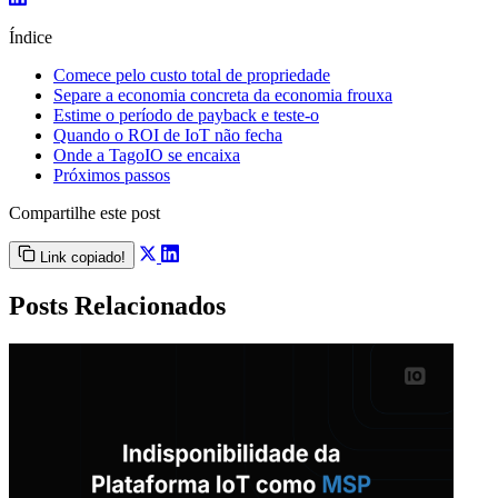
Índice
Comece pelo custo total de propriedade
Separe a economia concreta da economia frouxa
Estime o período de payback e teste-o
Quando o ROI de IoT não fecha
Onde a TagoIO se encaixa
Próximos passos
Compartilhe este post
Link copiado!
Posts Relacionados