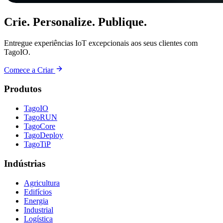
Crie. Personalize. Publique.
Entregue experiências IoT excepcionais aos seus clientes com
TagoIO.
Comece a Criar
Produtos
TagoIO
TagoRUN
TagoCore
TagoDeploy
TagoTiP
Indústrias
Agricultura
Edifícios
Energia
Industrial
Logística