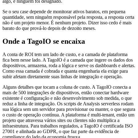
algo, e ninguém foi designado.
Se o seu case depende de monitorar ativos baratos, em pequena
quantidade, sem ninguém responsável pela resposta, a resposta certa
não é um projeto menor. É nenhum projeto. Dizer isso cedo é mais
barato do que prová-lo depois de dezoito meses.
Onde a TagoIO se encaixa
A conta de ROI tem um lado de custo, e a camada de plataforma
fica bem nesse lado. A TagoIO é a camada que ingere os dados dos
dispositivos, armazena, roda a lógica e serve os dashboards e alertas.
Como essa camada é cobrada e quanta engenharia ela exige para
subir afetam diretamente suas linhas de integração e operação.
Alguns detalhes que tocam a coluna de custo. A TagoIO conecta a
mais de 500 integrações de dispositivos, então conectar hardware
existente é configuração e não desenvolvimento sob medida, o que
reduz a linha de integração. Os scripts de Analysis serverless rodam
sua lógica sem um servidor para provisionar ou manter, o que segura
o custo de operação contínua. A plataforma é multi-tenant, então um
projeto que atravessa vários sites ou clientes não multiplica a
infraestrutura. Para trabalhos regulados, a TagoIO é certificada ISO
27001 e alinhada ao GDPR, o que faz parte da evidência de
compliance do lado da economia frouxa.