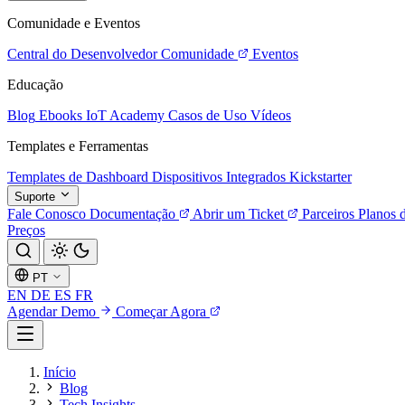
Comunidade e Eventos
Central do Desenvolvedor
Comunidade
Eventos
Educação
Blog
Ebooks
IoT Academy
Casos de Uso
Vídeos
Templates e Ferramentas
Templates de Dashboard
Dispositivos Integrados
Kickstarter
Suporte
Fale Conosco
Documentação
Abrir um Ticket
Parceiros
Planos 
Preços
PT
EN
DE
ES
FR
Agendar Demo
Começar Agora
Início
Blog
Tech Insights