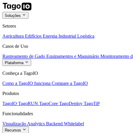
Soluções
Setores
Agricultura
Edifícios
Energia
Industrial
Logística
Casos de Uso
Rastreamento de Gado
Equipamentos e Maquinário
Monitoramento de
Plataforma
Conheça a TagoIO
Como a TagoIO funciona
Compare a TagoIO
Produtos
TagoIO
TagoRUN
TagoCore
TagoDeploy
TagoTiP
Funcionalidades
Visualização
Analytics
Backend
Whitelabel
Recursos