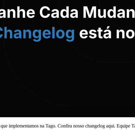
que implementamos na Tago. Confira nosso changelog aqui. Equipe T