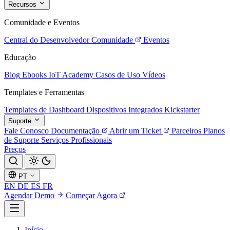
Recursos
Comunidade e Eventos
Central do Desenvolvedor
Comunidade
Eventos
Educação
Blog
Ebooks
IoT Academy
Casos de Uso
Vídeos
Templates e Ferramentas
Templates de Dashboard
Dispositivos Integrados
Kickstarter
Suporte
Fale Conosco
Documentação
Abrir um Ticket
Parceiros
Planos
de Suporte
Serviços Profissionais
Preços
PT
EN
DE
ES
FR
Agendar Demo
Começar Agora
Início