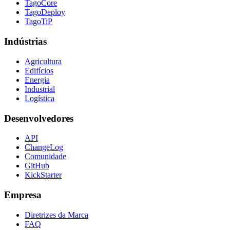
TagoCore
TagoDeploy
TagoTiP
Indústrias
Agricultura
Edifícios
Energia
Industrial
Logística
Desenvolvedores
API
ChangeLog
Comunidade
GitHub
KickStarter
Empresa
Diretrizes da Marca
FAQ