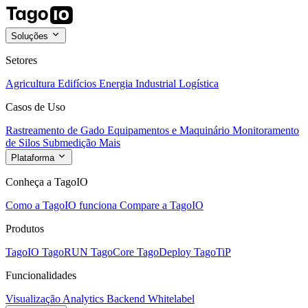
Soluções
Setores
Agricultura
Edifícios
Energia
Industrial
Logística
Casos de Uso
Rastreamento de Gado
Equipamentos e Maquinário
Monitoramento
de Silos
Submedição
Mais
Plataforma
Conheça a TagoIO
Como a TagoIO funciona
Compare a TagoIO
Produtos
TagoIO
TagoRUN
TagoCore
TagoDeploy
TagoTiP
Funcionalidades
Visualização
Analytics
Backend
Whitelabel