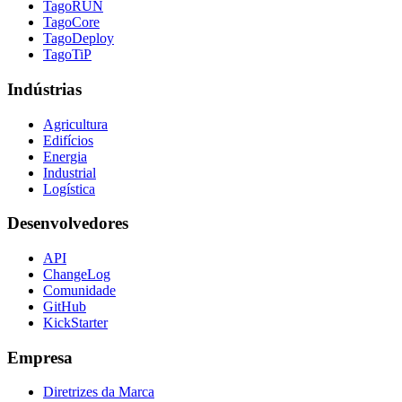
TagoRUN
TagoCore
TagoDeploy
TagoTiP
Indústrias
Agricultura
Edifícios
Energia
Industrial
Logística
Desenvolvedores
API
ChangeLog
Comunidade
GitHub
KickStarter
Empresa
Diretrizes da Marca