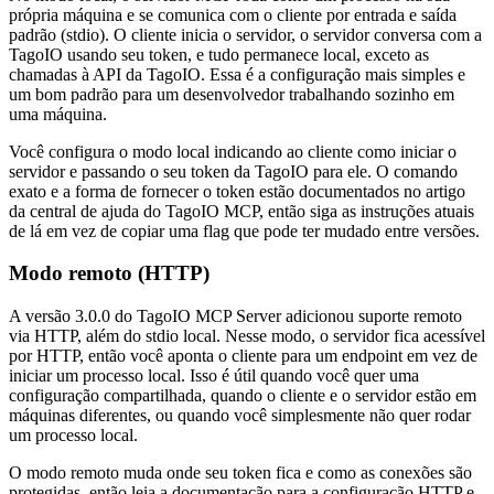
própria máquina e se comunica com o cliente por entrada e saída
padrão (stdio). O cliente inicia o servidor, o servidor conversa com a
TagoIO usando seu token, e tudo permanece local, exceto as
chamadas à API da TagoIO. Essa é a configuração mais simples e
um bom padrão para um desenvolvedor trabalhando sozinho em
uma máquina.
Você configura o modo local indicando ao cliente como iniciar o
servidor e passando o seu token da TagoIO para ele. O comando
exato e a forma de fornecer o token estão documentados no artigo
da central de ajuda do TagoIO MCP, então siga as instruções atuais
de lá em vez de copiar uma flag que pode ter mudado entre versões.
Modo remoto (HTTP)
A versão 3.0.0 do TagoIO MCP Server adicionou suporte remoto
via HTTP, além do stdio local. Nesse modo, o servidor fica acessível
por HTTP, então você aponta o cliente para um endpoint em vez de
iniciar um processo local. Isso é útil quando você quer uma
configuração compartilhada, quando o cliente e o servidor estão em
máquinas diferentes, ou quando você simplesmente não quer rodar
um processo local.
O modo remoto muda onde seu token fica e como as conexões são
protegidas, então leia a documentação para a configuração HTTP e