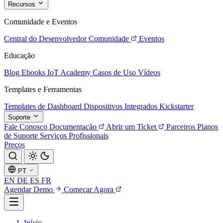
Recursos
Comunidade e Eventos
Central do Desenvolvedor
Comunidade
Eventos
Educação
Blog
Ebooks
IoT Academy
Casos de Uso
Vídeos
Templates e Ferramentas
Templates de Dashboard
Dispositivos Integrados
Kickstarter
Suporte
Fale Conosco
Documentação
Abrir um Ticket
Parceiros
Planos
de Suporte
Serviços Profissionais
Preços
PT
EN
DE
ES
FR
Agendar Demo
Começar Agora
Início