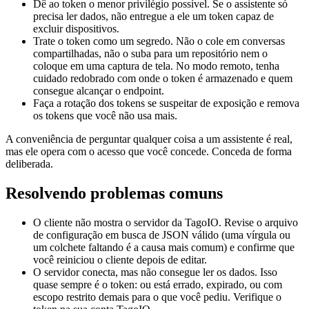
Dê ao token o menor privilégio possível. Se o assistente só
precisa ler dados, não entregue a ele um token capaz de
excluir dispositivos.
Trate o token como um segredo. Não o cole em conversas
compartilhadas, não o suba para um repositório nem o
coloque em uma captura de tela. No modo remoto, tenha
cuidado redobrado com onde o token é armazenado e quem
consegue alcançar o endpoint.
Faça a rotação dos tokens se suspeitar de exposição e remova
os tokens que você não usa mais.
A conveniência de perguntar qualquer coisa a um assistente é real,
mas ele opera com o acesso que você concede. Conceda de forma
deliberada.
Resolvendo problemas comuns
O cliente não mostra o servidor da TagoIO. Revise o arquivo
de configuração em busca de JSON válido (uma vírgula ou
um colchete faltando é a causa mais comum) e confirme que
você reiniciou o cliente depois de editar.
O servidor conecta, mas não consegue ler os dados. Isso
quase sempre é o token: ou está errado, expirado, ou com
escopo restrito demais para o que você pediu. Verifique o