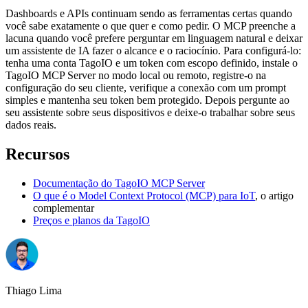
Dashboards e APIs continuam sendo as ferramentas certas quando
você sabe exatamente o que quer e como pedir. O MCP preenche a
lacuna quando você prefere perguntar em linguagem natural e deixar
um assistente de IA fazer o alcance e o raciocínio. Para configurá-lo:
tenha uma conta TagoIO e um token com escopo definido, instale o
TagoIO MCP Server no modo local ou remoto, registre-o na
configuração do seu cliente, verifique a conexão com um prompt
simples e mantenha seu token bem protegido. Depois pergunte ao
seu assistente sobre seus dispositivos e deixe-o trabalhar sobre seus
dados reais.
Recursos
Documentação do TagoIO MCP Server
O que é o Model Context Protocol (MCP) para IoT
, o artigo
complementar
Preços e planos da TagoIO
Thiago Lima