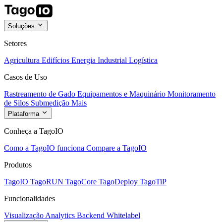
Soluções
Setores
Agricultura
Edifícios
Energia
Industrial
Logística
Casos de Uso
Rastreamento de Gado
Equipamentos e Maquinário
Monitoramento
de Silos
Submedição
Mais
Plataforma
Conheça a TagoIO
Como a TagoIO funciona
Compare a TagoIO
Produtos
TagoIO
TagoRUN
TagoCore
TagoDeploy
TagoTiP
Funcionalidades
Visualização
Analytics
Backend
Whitelabel