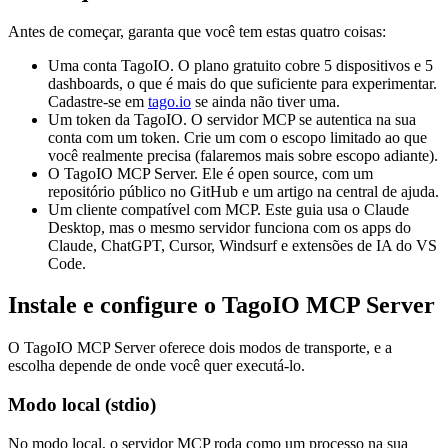
Antes de começar, garanta que você tem estas quatro coisas:
Uma conta TagoIO. O plano gratuito cobre 5 dispositivos e 5
dashboards, o que é mais do que suficiente para experimentar.
Cadastre-se em
tago.io
se ainda não tiver uma.
Um token da TagoIO. O servidor MCP se autentica na sua
conta com um token. Crie um com o escopo limitado ao que
você realmente precisa (falaremos mais sobre escopo adiante).
O TagoIO MCP Server. Ele é open source, com um
repositório público no GitHub e um artigo na central de ajuda.
Um cliente compatível com MCP. Este guia usa o Claude
Desktop, mas o mesmo servidor funciona com os apps do
Claude, ChatGPT, Cursor, Windsurf e extensões de IA do VS
Code.
Instale e configure o TagoIO MCP Server
O TagoIO MCP Server oferece dois modos de transporte, e a
escolha depende de onde você quer executá-lo.
Modo local (stdio)
No modo local, o servidor MCP roda como um processo na sua