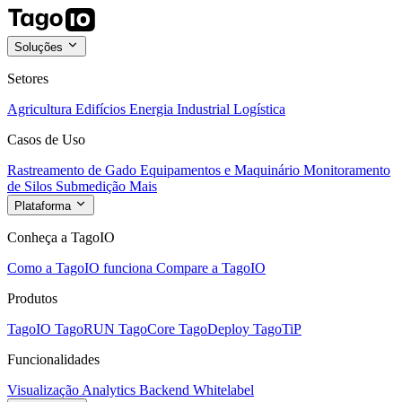
Soluções
Setores
Agricultura
Edifícios
Energia
Industrial
Logística
Casos de Uso
Rastreamento de Gado
Equipamentos e Maquinário
Monitoramento
de Silos
Submedição
Mais
Plataforma
Conheça a TagoIO
Como a TagoIO funciona
Compare a TagoIO
Produtos
TagoIO
TagoRUN
TagoCore
TagoDeploy
TagoTiP
Funcionalidades
Visualização
Analytics
Backend
Whitelabel