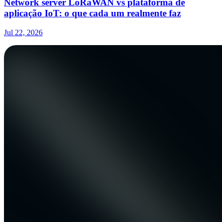
Network server LoRaWAN vs plataforma de
aplicação IoT: o que cada um realmente faz
Jul 22, 2026