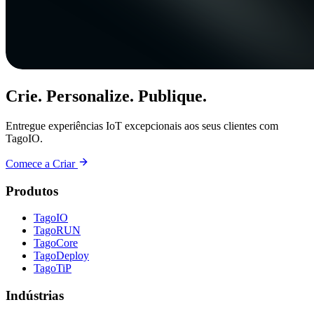
Crie. Personalize. Publique.
Entregue experiências IoT excepcionais aos seus clientes com
TagoIO.
Comece a Criar
Produtos
TagoIO
TagoRUN
TagoCore
TagoDeploy
TagoTiP
Indústrias