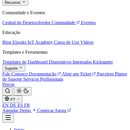
Recursos
Comunidade e Eventos
Central do Desenvolvedor
Comunidade
Eventos
Educação
Blog
Ebooks
IoT Academy
Casos de Uso
Vídeos
Templates e Ferramentas
Templates de Dashboard
Dispositivos Integrados
Kickstarter
Suporte
Fale Conosco
Documentação
Abrir um Ticket
Parceiros
Planos
de Suporte
Serviços Profissionais
Preços
PT
EN
DE
ES
FR
Agendar Demo
Começar Agora
Início